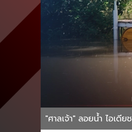
"ศาลเจ้า" ลอยน้ำ ไอเดี