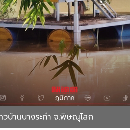
ยชาวบ้านบางระกำ จ.พิษณุโลก