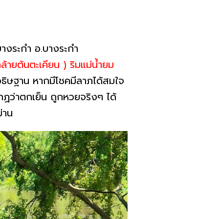
ต.บางระกำ อ.บางระกำ
นคล้ายต้นตะเคียน ) ริมแม่น้ำยม
ตอธิษฐาน หากมีโชคมีลาภได้สมใจ
ากฏว่าตกเย็น ถูกหวยจริงๆ ได้
่าน