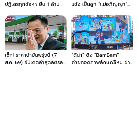
ปฏิเสธทุกข้อหา ยื่น 1 ล้าน
แข้ง เป็นลูก "แม่อภิญญา"
ประกันตัว
อายุ 1 ปี 6 เดือน
เช็ก! ราคาน้ำมันพรุ่งนี้ (7
"ดีน่า" ดึง "BamBam"
ส.ค. 69) อัปเดตล่าสุดลิตรละ
ถ่ายทอดภาพลักษณ์ใหม่ ผ่าน
กี่บาท
สื่อรถไฟฟ้า MRT