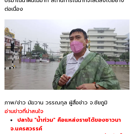
ปริมาณน้ำฝนไม่มาก สถานการณ์น้ำก็จะลดลงได้อย่าง
ต่อเนื่อง
ภาพ/ข่าว มัฆวาน วรรณกุล ผู้สื่อข่าว จ.ชัยภูมิ
อ่านข่าวที่น่าสนใจ
ปลาใน "น้ำท่วม" คือแหล่งรายได้ของชาวนา
จ.นครสวรรค์