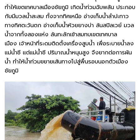
ทำให้เขตเทศบาลเมืองชัยภูมิ เกิดน้ำท่วมฉับพลัน ประกอบ
กับมีมวลน้ำสะสม ทั้งจากทิศเหนือ อ่างเก็บน้ำลำปะทาว
ทางทิศตะวันตก อ่างเก็บน้ำห้วยยางบ่า ล้นสปิลเวย์ มวล
น้ำจากทั้งสองแห่ง ล้นทะลักเข้าสมทบเขตเทศบาล
เมือง เจ้าหน้าที่ระดมติดตั้งเครื่องสูบน้ำ เพื่อระบายน้ำลง
แม่น้ำชี แต่แม่น้ำชี ปริมาณน้ำหนุนสูง จึงยากต่อการผัน
น้ำ ทำให้น้ำท่วมขยายเส้นทางไปสู่พื้นรอบนอกตัวเมือง
ชัยภูมิ