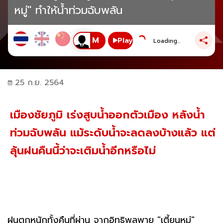
หมู่" ทำให้น้ำท่วมฉับพลัน
Play
Loading...
25 ก.ย. 2564
เมืองชัยภูมิ เร่งสูบน้ำออกตัวเมือง หลังน้ำ
ท่วมฉับพลัน แม้ระดับน้ำจะลดลงบ้างแล้ว แต่
ลุ้นฝนคืนนี้ว่าจะเติมน้ำอีกหรือไม่
ฝนตกหนักทั้งคืนที่ผ่าน จากอิทธิพลพายุ "เตี้ยนหมู่"