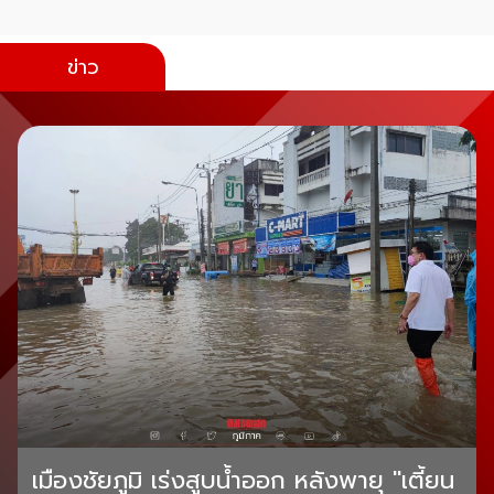
ข่าว
เมืองชัยภูมิ เร่งสูบน้ำออก หลังพายุ "เตี้ยน