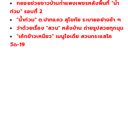
ทยอยช่วยชาวบ้านกำแพงเพชรหลังพื้นที่ "น้ำ
ท่วม" รอบที่ 2
"น้ำท่วม" ต.ปากแคว สุโขทัย ระบายอย่างช้า ๆ
ว่าด้วยเรื่อง "สวน" หลังบ้าน ถ่ายรูปสวยทุกมุม
"เค้กข้าวเหนียว" เมนูไอเดีย สวนกระแสโค
วิด-19