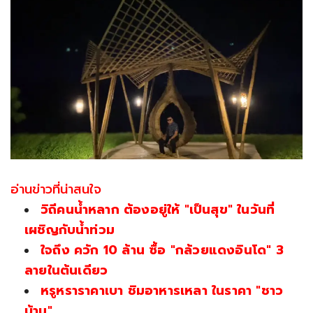
อ่านข่าวที่น่าสนใจ
วิถีคนน้ำหลาก ต้องอยู่ให้ "เป็นสุข" ในวันที่
เผชิญกับน้ำท่วม
ใจถึง ควัก 10 ล้าน ซื้อ "กล้วยแดงอินโด" 3
ลายในต้นเดียว
หรูหราราคาเบา ชิมอาหารเหลา ในราคา "ชาว
บ้าน"