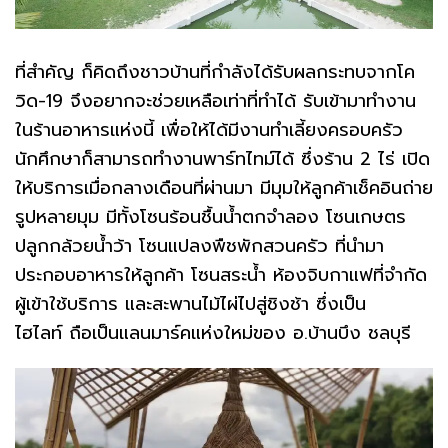
ที่สำคัญ ก็คิดถึงชาวบ้านที่กำลังได้รับผลกระทบจากโค
วิด-19 จึงอยากจะช่วยเหลือเท่าที่ทำได้ รับเข้ามาทำงาน
ในร้านอาหารแห่งนี้ เพื่อให้ได้มีงานทำเลี้ยงครอบครัว
นักศึกษาก็สามารถทำงานพาร์ทไทม์ได้ ซึ่งร้าน 2 ไร่ เปิด
ให้บริการเมื่อกลางเดือนที่ผ่านมา มีมุมให้ลูกค้าเช็คอินถ่าย
รูปหลายมุม มีทั้งโซนร้อนชื้นน้ำตกจำลอง โซนเกษตร
ปลูกกล้วยน้ำว้า โซนแปลงพืชพักสวนครัว ที่นำมา
ประกอบอาหารให้ลูกค้า โซนสระน้ำ ห้องจิบกาแฟที่จำกัด
ผู้เข้าใช้บริการ และสะพานไม้ไผ่ไปสู่ชิงช้า ซึ่งเป็น
ไฮไลท์ ถือเป็นแลนมาร์คแห่งใหม่ของ อ.บ้านบึง ชลบุรี