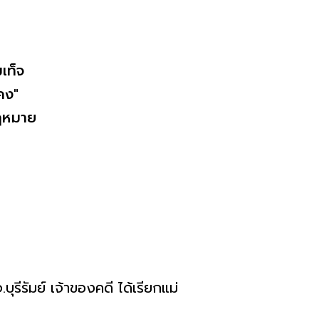
เท็จ
คง"
กฎหมาย
รีรัมย์ เจ้าของคดี ได้เรียกแม่