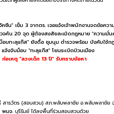
วนเด็กผู้เสียหายให้ได้ข้อเท็จจริงทางคดีภายในวันนี้
คซีน" เข็ม 3 จากตร. เจอแจ้งเจ้าพนักงานจดข้อความ
ตรวจค้น 20 จุด ผู้ต้องสงสัยละเมิดกฎหมาย "ความมั่น
็อบทะลุแก๊ส" ยังดื้อ ชุมนุม ตำรวจพร้อม บังคับใช้
จ้งจับม็อบ "ทะลุแก๊ส" โยนระเบิดป่วนเมือง
ก่อเหตุ "ลวงเด็ก 13 ปี" รับทราบข้อหา
ศรี สารวัตร (สอบสวน) สภ.พลับพลาชัย อ.พลับพลาชัย จ.บุ
ี
พมจ.
บุรีรัมย์ ได้ลงพื้นที่ร่วมสอบสวนด้วย