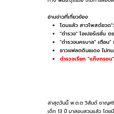
ทาง
พมจ.
บุรีรัมย์ จะมีการสอบส
อ่านข่าวที่เกี่ยวข้อง
โดนแล้ว สาวโพสต์อวด"วั
"ตำรวจ" โอเปอร์เรชั่น 
"ตำรวจนครบาล" เตือน" ม
ชาวแฟลตดินแเดง ไม่ทน แ
ตำรวจเรียก "แก๊งทรชน" 
ล่าสุดวันนี้ พ.ต.ต วิสันต์ ชาญ
เด็ก 13 ปี มาสอบสวนแล้ว โดยม