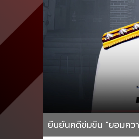
ยืนยันคดีข่มขืน "ยอมความ