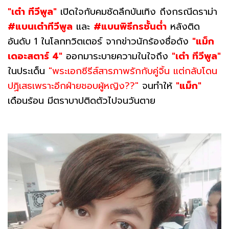
"เต๋า ทีวีพูล"
เปิดใจกับคมชัดลึกบันเทิง ถึงกรณีดราม่า
#แบนเต๋าทีวีพูล
และ
#แบนพิธีกรชั้นต่ำ
หลังติด
อันดับ 1 ในโลกทวิตเตอร์ จากข่าวนักร้องชื่อดัง
"แม็ก
เดอะสตาร์ 4"
ออกมาระบายความในใจถึง
"เต๋า ทีวีพูล"
ในประเด็น
"พระเอกซีรีส์สารภาพรักกับคู่จิ้น แต่กลับโดน
ปฏิเสธเพราะอีกฝ่ายชอบผู้หญิง??"
จนทำให้
"แม็ก"
เดือนร้อน มีตราบาปติดตัวไปจนวันตาย