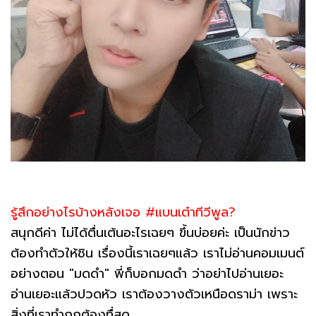
รู้สึกอย่างไรบ้างหลังเจอ #แบนเต๋าทีวีพูล?
สนุกดีค่า ไม่ได้ตื่นเต้นอะไรเฉยๆ ขึ้นบ่อยค่ะ เป็นนักข่าว
ต้องทำตัวให้ชิน เรื่องนี้เราเฉยๆแล้ว เราไม่อ่านคอมเมนต์
อย่างตอน "มดดำ" พี่ก็บอกมดดำ ว่าอย่าไปอ่านเยอะ
อ่านเยอะแล้วปวดหัว เราต้องวางตัวเหนือดราม่า เพราะ
สิ่งที่เราทำถูกต้องทื่สุด