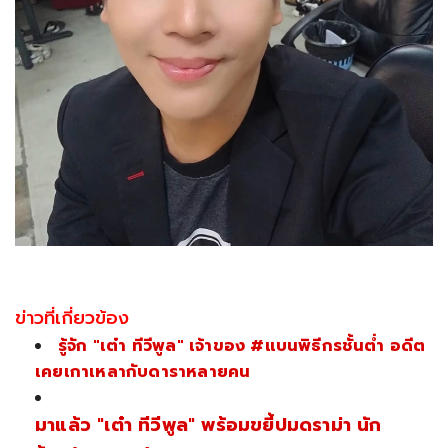
ข่าวที่เกี่ยวข้อง
รู้จัก "เต๋า ทีวีพูล" เจ้าของ #แบนพิธีกรชั้นต่ำ อดีต
เคยเกาเหลากับดาราหลายคน
มาแล้ว "เต๋า ทีวีพูล" พร้อมขยี้ปมดราม่า นัก