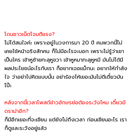
โดนชาวเน็ตโจมตีแรง?
ไม่ได้สนใจค่ะ เพราะอยู่ในวงการมา 20 ปี คนพวกนี้ไม่
เคยใช้หน้าจริงสักคน ก็ไม่มีอะไรจะบอก เพราะไม่รู้ว่าเขา
เป็นใคร เข้าหูซ้ายทะลุหูขวา เข้าหูหมาทะลุหูหมี มันไม่ได้มี
ผลประโยชน์อะไรกับเรา ก็อยากเจอแม็กนะ อยากให้กำลัง
ใจ ว่าอย่าไปคิดแบบนั้น อย่าร้องไห้เยอะมันไม่ดีเดี๋ยวมัน
โป๊ะ
หลังจากนี้เวลาโพสต์ข่าวอักษรย่อต้องระวังไหม เดี๋ยวมี
ดราม่าอีก?
ก็มีอีกเยอะที่จะเขียน แต่ยังไม่ถึงเวลา ก่อนเขียนอะไร เรา
ก็ดูและระวังอยู่แล้ว