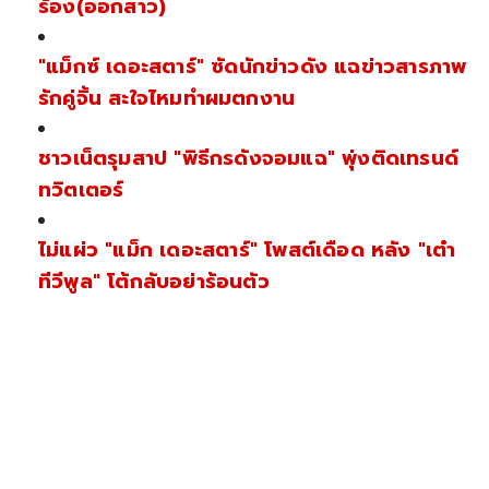
ร้อง(ออกสาว)
"แม็กซ์ เดอะสตาร์" ซัดนักข่าวดัง แฉข่าวสารภาพ
รักคู่จิ้น สะใจไหมทำผมตกงาน
ชาวเน็ตรุมสาป "พิธีกรดังจอมแฉ" พุ่งติดเทรนด์
ทวิตเตอร์
ไม่แผ่ว "แม็ก เดอะสตาร์" โพสต์เดือด หลัง "เต๋า
ทีวีพูล" โต้กลับอย่าร้อนตัว