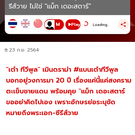
รีส์วาย ไม่ใช่ "แม็ก เดอะสตาร์"
Play
Loading...
23 ก.ย. 2564
"เต๋า ทีวีพูล" เมินดราม่า #แบนเต๋าทีวีพูล
บอกอยู่วงการมา 20 ปี เรื่องแค่นี้แค่สงคราม
ตะเข็บชายแดน พร้อมคุย "แม็ก เดอะสตาร์
ขออย่าคิดไปเอง เพราะอักษรย่อระบุชัด
หมายถึงพระเอก-ซีรีส์วาย