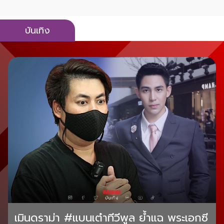
บันเทิง
เมินดราม่า #แบนเต๋าทีวีพูล ย้ำแฉ พระเอกซี