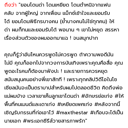
ถึงว่า
"ยอมโดนด่า โดนเหยียด โดนตำหนิจากแฟน
คลับ จากผู้ใหญ่ จากเพื่อน แม็กซ์เข้าใจและยอมรับ
ได้ ยอมโดนพิธีกรบางคน (ย้ำบางคนไม่ใช่ทุกคน) ให้
ด่า ผมก็ทนและยอมรับได้ พอนาน ๆ เขาไม่หยุด สรรหา
เรื่องส่วนตัวของผมออกมาแฉ ! จนสนุกปาก
คุณก็รู้ว่าอันไหนควรพูดไม่ควรพูด ถ้าความพอดีมัน
ไม่มี คุณก็ออกไปจากวงการบันเทิงเพราะคุณคือสื่อ คุณ
พูดอะไรคนก็ต้องมาฟังปะ ! และรายการควรหยุด
สนับสนุนคนอย่างพี่เขาสักที ! เพราะทุกคลิปวิดีโอในโซ
เชียลมันจะเป็นตราบาปสำหรับผมไปตลอดชีวิต คิดถึงพ่อ
แม่ผมบ้าง เวลาเขาเห็นลูกเขาโดนด่า #อักษรย่อเก่ง #ให้
พื้นที่คนเมนต์และเดาเก่ง #เหยียดเพศเก่ง #หลังจากนี้
เชิญรับกรรมที่ก่อเอาไว้ #maxthestar #เกือบจะได้เป็น
นายเอก #พระเอกซีรีส์วายสารภาพรัก"