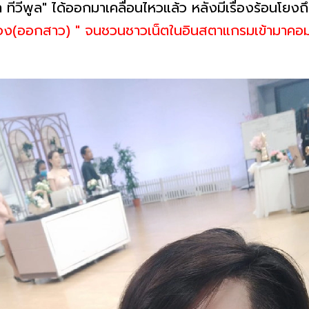
ทีวีพูล" ได้ออกมาเคลื่อนไหวแล้ว หลังมีเรื่องร้อนโยง
กร้อง(ออกสาว) " จนชวนชาวเน็ตในอินสตาแกรมเข้ามาคอ