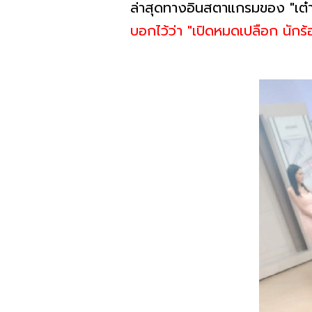
ล่าสุดทางอินสตาแกรมของ "เต๋า 
บอกไว้ว่า "เปิดหมดเปลือก นั