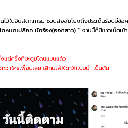
ียนไว้ในอินสตาแกรม ชวนสงสัยโยงถึงประเด็นร้อนมีข้อ
ปิดหมดเปลือก นักร้อง(ออกสาว)
" งานนี้ก็มีชาวเน็ตเ
งแต่ครั้งที่มะตูมโดนแบนแล้ว
ว่าใครเพื่อนเลย เลิกนะสัXดาXแบบนี้ เป็นต้น