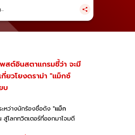
..
าโพสต์อินสตาแกรมชี้ว่า จะมี
กี่ยวโยงดราม่า "แม็กซ์
ียบ
หว่างนักร้องชื่อดัง "
แม็ก
น สู่โลกทวิตเตอร์ที่ออกมาโจมตี