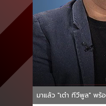
มาแล้ว "เต๋า ทีวีพูล" พร