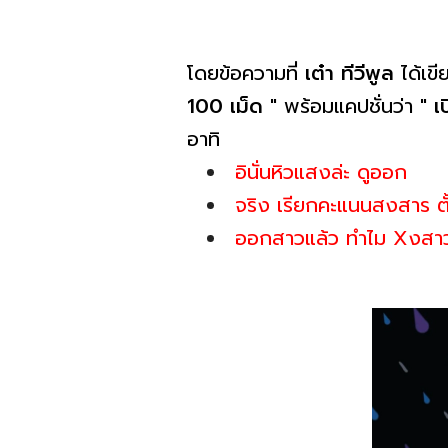
โดยข้อความที่
เต๋า ทีวีพูล
ได้เข
100 เม็ด
" พร้อมแคปชั่นว่า "
เ
อาทิ
อินั่นหิวแสงล่ะ ดูออก
จริง เรียกคะแนนสงสาร ตั้
ออกสาวแล้ว ทำไม Xงสาวก