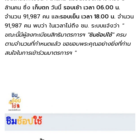
ล้านคน ซึ่ง
เก็บตก
วันนี้
รอบเช้า เวลา 06.00 น.
จำนวน 91,987 คน และ
รอบเย็น เวลา 18.00 น.
จำนวน
91,987 คน พบว่า ในเวลาไม่ถึง ชม. ระบบแจ้งว่า
"
ขณะนี้มีผู้ลงทะเบียนสิทธิมาตรการฯ "
ชิมช้อปใช้
" ครบ
ตามจำนวนที่กำหนดแล้ว ขอขอบพระคุณอย่างยิ่งที่ท่าน
สนใจในการเข้าร่วมมาตรการฯ "