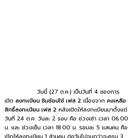
วันนี้ (27 ต.ค.) เป็นวันที่ 4 ของการ
เปิด
ลงทะเบียน ชิมช้อปใช้ เฟส 2
เนื่องจาก
คงเหลือ
สิทธิ์ลงทะเบียน เฟส 2
หลังเปิดให้ลงทะเบียนมาตั้งแต่
วันที่ 24 ต.ค. วันละ 2 รอบ คือ ช่วงเช้า เวลา 06.00
น. และ ช่วงเย็น เวลา 18.00 น. รอบละ 5 แสนคน คือ
เปิดให้ลงทะเบียน 1 ล้านคน ต่อวันไปจนกว่าจะครบ 3