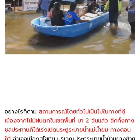
อย่างไรก็ตาม
สถานการณ์โดยทั่วไปเป็นไปในทางที่ดี
เนื่องจากไม่มีฝนตกในเขตพื้นที่ มา 2 วันแล้ว อีกทั้งทาง
ชลประทานก็ได้เร่งเปิดประตูระบายน้ำแม่น้ำยม ทางตอน
ใต้
อำเภอเมืองสุโขทัย บริเวณประตูระบายน้ำบ้านยางซ้าย