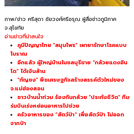
ภาพ/ข่าว ศรีสุดา ชัยวงศ์ศรีอรุณ ผู้สื่อข่าวภูมิภาค
จ.สุโขทัย
อ่านข่าวที่น่าสนใจ
ภูมิปัญญาไทย "สมุนไพร" เผายารักษาโรคแบบ
โบราณ
อีกแล้ว ผู้ใหญ่บ้านในชลบุรีขาย "กล้วยแดงอิน
โด" ได้เงินล้าน
"กัญชง" พืชเศรษฐกิจสร้างสรรค์ตัวใหม่ของ
จ.แม่ฮ่องสอน
ชาวบ้านน้ำท่วม ร้องกินกล้วย "ประทังชีวิต" ทีม
ร่มบินเร่งหย่อนอาหารไปช่วย
ครัวอาหารของ "สัตว์ป่า" เพื่อสัตว์ป่า ไม่ออก
จากป่า