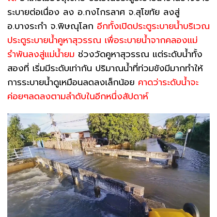
ระบายต่อเนื่อง ลง อ.กงไกรลาศ จ.สุโขทัย ลงสู่
อ.บางระกำ จ.พิษณุโลก
อีกทั้งเปิดประตูระบายน้ำบริเวณ
ประตูระบายน้ำคูหาสุวรรณ เพื่อระบายน้ำจากคลองแม่
รำพันลงสู่แม่น้ำยม
ช่วงวัดคูหาสุวรรณ แต่ระดับน้ำทั้ง
สองที่ เริ่มมีระดับเท่ากัน ปริมาณน้ำที่ท่วมขังมีมากทำให้
การระบายน้ำดูเหมือนลดลงเล็กน้อย
คาดว่าระดับน้ำจะ
ค่อยๆลดลงตามลำดับในอีกหนึ่งสัปดาห์