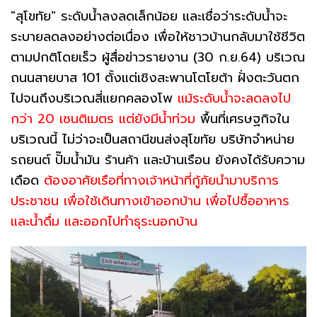
"สุโขทัย" ระดับน้ำลงลดเล็กน้อย และเชื่อว่าระดับน้ำจะ
ระบายลดลงอย่างต่อเนื่อง เพื่อให้ชาวบ้านกลับมาใช้ชีวิต
ตามปกติโดยเร็ว ผู้สื่อข่าวรายงาน (30 ก.ย.64) บริเวณ
ถนนสายบาส 101 ตั้งแต่เชิงสะพานโตโยต้า ฝั่งตะวันตก
ไปจนถึงบริเวณสี่แยกคลองโพ
แม้ระดับน้ำจะลดลงไป
กว่า 20 เซนติเมตร แต่ยังมีน้ำท่วม
พื้นที่เศรษฐกิจใน
บริเวณนี้ ไม่ว่าจะเป็นสถานีขนส่งสุโขทัย บริษัทจำหน่าย
รถยนต์ ปั๊มน้ำมัน ร้านค้า และบ้านเรือน ยังคงได้รับความ
เดือด
ต้องอาศัยเรือที่ทางเจ้าหน้าที่กู้ภัยนำมาบริการ
ประชาชน เพื่อใช้เดินทางเข้าออกบ้าน เพื่อไปซื้ออาหาร
และน้ำดื่ม และออกไปทำธุระนอกบ้าน