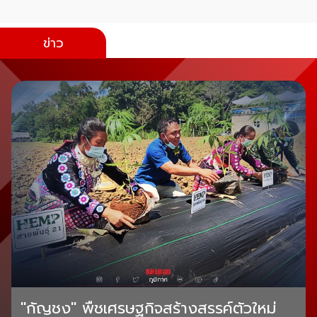
ข่าว
"กัญชง" พืชเศรษฐกิจสร้างสรรค์ตัวใหม่