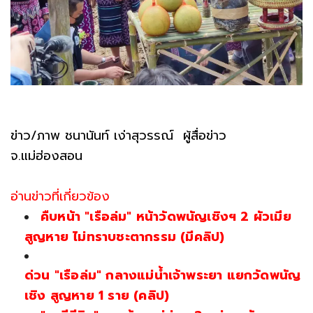
ข่าว/ภาพ ชนานันท์ เง่าสุวรรณ์ ผู้สื่อข่าว
จ.แม่ฮ่องสอน
อ่านข่าวที่เกี่ยวข้อง
คืบหน้า "เรือล่ม" หน้าวัดพนัญเชิงฯ 2 ผัวเมีย
สูญหาย ไม่ทราบชะตากรรม (มีคลิป)
ด่วน "เรือล่ม" กลางแม่น้ำเจ้าพระยา แยกวัดพนัญ
เชิง สูญหาย 1 ราย (คลิป)