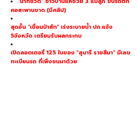
"นาทีชีวิต" ชาวบ้านแห่ช่วย 3 แม่ลูก ขับรถตก
คอสะพานขาด (มีคลิป)
สุดอั้น "เขื่อนป่าสัก" เร่งระบายน้ำ ปภ.แจ้ง
5จังหวัด เตรียมรับผลกระทบ
เปิดลอตเตอรี่ 125 ใบของ "สุนารี ราชสีมา" มีเลข
ทะเบียนรถ ที่เพิ่งชนมาด้วย