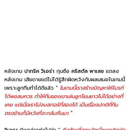
หลังเกม
ปาทริค วิเอร่า
กุนซือ
คริสตัล พาเลช
แถลง
หลังเกม เสียดายแต่ไม่ได้รู้สึกผิดหวังกับผลเสมอในเกมนี้
เพราะลูกทีมทำได้ดีเเล้ว "
ในเกมนี้เราสร้างปัญหาให้ไบรท์
ได้พอสมควร ทำให้ทีมของเขาเล่นลูกโยนยาวไม่ได้อย่างที่
เคย แต่เมื่อเราไม่จบสกอร์ที่สองได้ เป็นเรื่องปกติที่ทีม
ตรงข้ามก็มีหวังที่จะกลับคืนมา
"
วิเอรา
ยังกล่าวต่อไปว่า "
ถึงท้ายที่สุดเเล้วเมื่อเราเกิดข้อ