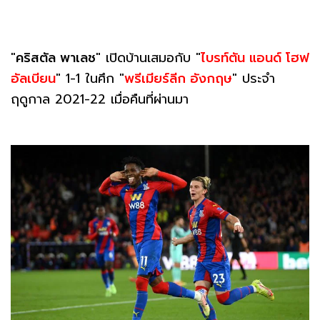
"
คริสตัล พาเลช
" เปิดบ้านเสมอกับ "
ไบรท์ตัน แอนด์ โฮฟ
อัลเบียน
" 1-1 ในศึก "
พรีเมียร์ลีก อังกฤษ
" ประจำ
ฤดูกาล 2021-22 เมื่อคืนที่ผ่านมา