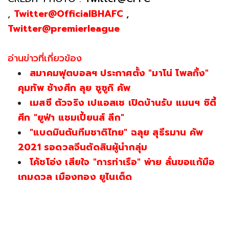
,
Twitter@OfficialBHAFC
,
Twitter@premierleague
อ่านข่าวที่เกี่ยวข้อง
สมาคมฟุตบอลฯ ประกาศตั้ง "มาโน่ โพลกิ้ง"
คุมทัพ ช้างศึก ลุย ซูซูกิ คัพ
เมสซี ตัวจริง เปแอสเช เปิดบ้านรับ แมนฯ ซิตี้
ศึก "ยูฟ่า แชมเปี้ยนส์ ลีก"
"แบดมินตันทีมชาติไทย" ฉลุย สุธีรมาน คัพ
2021 รอดวลจีนตัดสินผู้นำกลุ่ม
โค้ชโอ่ง เสียใจ "การท่าเรือ" พ่าย ลั่นขอแก้มือ
เกมดวล เมืองทอง ยูไนเต็ด