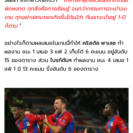
ผิดพลาด ทุกสิ่งคือการเรียนรู้ จนกว่ากรรมการจะเป่าจบ
เกม ทุกอย่างสามารถเกิดขึ้นได้แม้ว่า ทีมเราจะนำอยู่ 1-0
ก็ตาม
"
อย่างไรก็ตามผลเสมอในเกมนี้ทำให้
คริสตัล พาเลซ
ทำ
ผลงาน ชนะ 1 เสมอ 3 แพ้ 2 เก็บได้ 6 คะแนน อยู่อันดับ
15 ของตาราง ส่วน
ไบรท์ตันฯ
ทำผลงาน ชนะ 4 เสมอ 1
แพ้ 1 มี 13 คะแนน รั้งอันดับ 6 ของตาราง