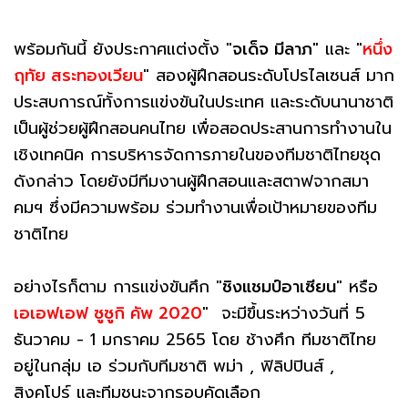
พร้อมกันนี้ ยังประกาศแต่งตั้ง "
จเด็จ มีลาภ
" และ "
หนึ่ง
ฤทัย สระทองเวียน
" สองผู้ฝึกสอนระดับโปรไลเซนส์ มาก
ประสบการณ์ทั้งการแข่งขันในประเทศ และระดับนานาชาติ
เป็นผู้ช่วยผู้ฝึกสอนคนไทย เพื่อสอดประสานการทำงานใน
เชิงเทคนิค การบริหารจัดการภายในของทีมชาติไทยชุด
ดังกล่าว โดยยังมีทีมงานผู้ฝึกสอนและสตาฟจากสมา
คมฯ ซึ่งมีความพร้อม ร่วมทำงานเพื่อเป้าหมายของทีม
ชาติไทย
อย่างไรก็ตาม การแข่งขันศึก "
ชิงแชมป์อาเซียน
" หรือ
เอเอฟเอฟ ซูซูกิ คัพ 2020
" จะมีขึ้นระหว่างวันที่ 5
ธันวาคม - 1 มกราคม 2565 โดย ช้างศึก ทีมชาติไทย
อยู่ในกลุ่ม เอ ร่วมกับทีมชาติ พม่า , ฟิลิปปินส์ ,
สิงคโปร์ และทีมชนะจากรอบคัดเลือก