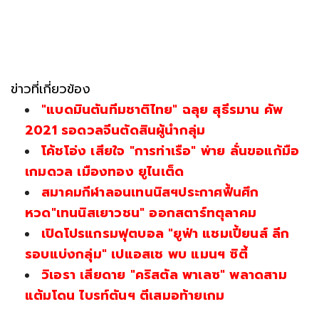
ข่าวที่เกี่ยวข้อง
"แบดมินตันทีมชาติไทย" ฉลุย สุธีรมาน คัพ
2021 รอดวลจีนตัดสินผู้นำกลุ่ม
โค้ชโอ่ง เสียใจ "การท่าเรือ" พ่าย ลั่นขอแก้มือ
เกมดวล เมืองทอง ยูไนเต็ด
สมาคมกีฬาลอนเทนนิสฯประกาศฟื้นศึก
หวด"เทนนิสเยาวชน" ออกสตาร์ทตุลาคม
เปิดโปรแกรมฟุตบอล "ยูฟ่า แชมเปี้ยนส์ ลีก
รอบแบ่งกลุ่ม" เปแอสเช พบ แมนฯ ซิตี้
วิเอรา เสียดาย "คริสตัล พาเลซ" พลาดสาม
แต้มโดน ไบรท์ตันฯ ตีเสมอท้ายเกม