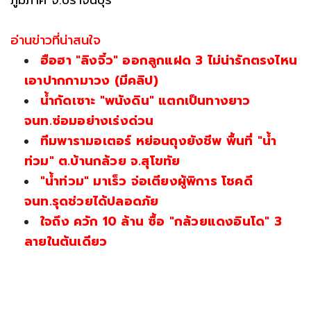
ภูมิภาค จ.ปราจีนบุรี
อ่านข่าวที่น่าสนใจ
ฮือฮา "ลิงจิ๋ว" ออกลูกแฝด 3 ไม่น่ารักตรงไหน
เอาปากกามาวง (มีคลิป)
น้ำกัดเซาะ "พนังดิน" แตกเป็นทางยาว
จนท.ซ่อมอย่างเร่งด่วน
ทีมพารามอเตอร์ หย่อนถุงยังชีพ พื้นที่ "น้ำ
ท่วม" ต.บ้านกล้วย จ.สุโขทัย
"น้ำท่วม" มาเร็ว จ่อเตียงผู้พิการ โชคดี
จนท.รุดช่วยได้ปลอดภัย
ใจถึง ควัก 10 ล้าน ซื้อ "กล้วยแดงอินโด" 3
ลายในต้นเดียว