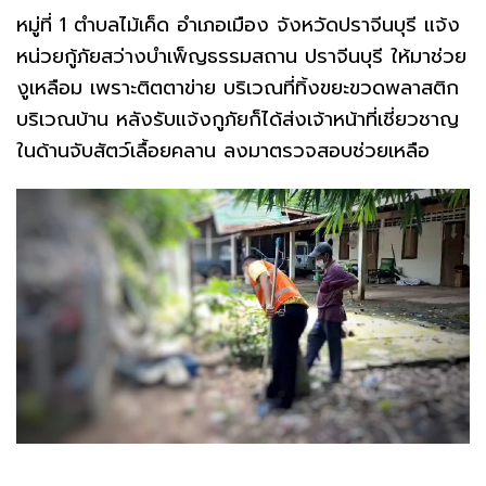
หมู่ที่ 1 ตำบลไม้เค็ด อำเภอเมือง จังหวัดปราจีนบุรี แจ้ง
หน่วยกู้ภัยสว่างบำเพ็ญธรรมสถาน ปราจีนบุรี ให้มาช่วย
งูเหลือม เพราะติตตาข่าย บริเวณที่ทิ้งขยะขวดพลาสติก
บริเวณบ้าน หลังรับแจ้งกูภัยก็ได้ส่งเจ้าหน้าที่เชี่ยวชาญ
ในด้านจับสัตว์เลื้อยคลาน ลงมาตรวจสอบช่วยเหลือ