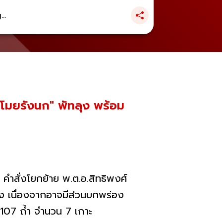
..
"ขโมยรังนก" พัทลุง พร้อม
 คำสั่งโยกย้าย พ.ต.อ.สิทธิพงศ์
ุง เนื่องจากอาจมีส่วนบกพร่อง
ง 107 ถ้ำ จำนวน 7 เกาะ