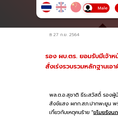
27 ก.ย. 2564
รอง ผบ.ตร. ยอมรับมีเจ้าหน
สั่งเร่งรวบรวมหลักฐานเอา
พล.ต.อ.สุชาติ ธีระสวัสดิ์ รองผ
สังข์แสง ผกก.สภ.ปากพะยูน พร้
เกี่ยวกับเหตุคนร้าย
"
ขโมยรังนก