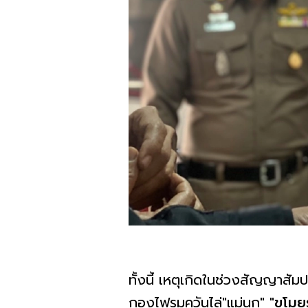
ทั้งนี้ เหตุเกิดในช่วงสัญญาสัมปท
กองไฟรมควันไล่"แม่นก"
"
ขโมย