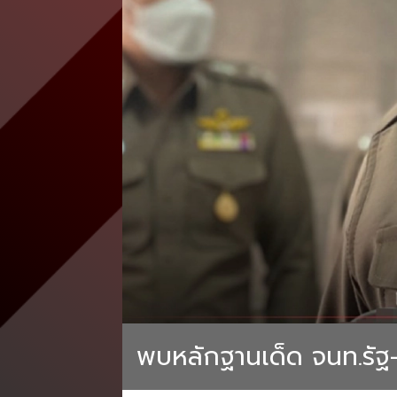
พบหลักฐานเด็ด จนท.รัฐ-