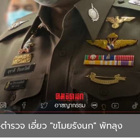
ตำรวจ เอี่ยว "ขโมยรังนก" พัทลุง