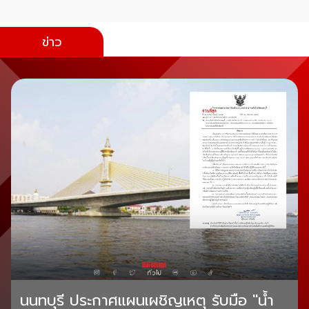
ข่าว
นนทบุรี ประกาศแผนเผชิญเหตุ รับมือ "น้ำ