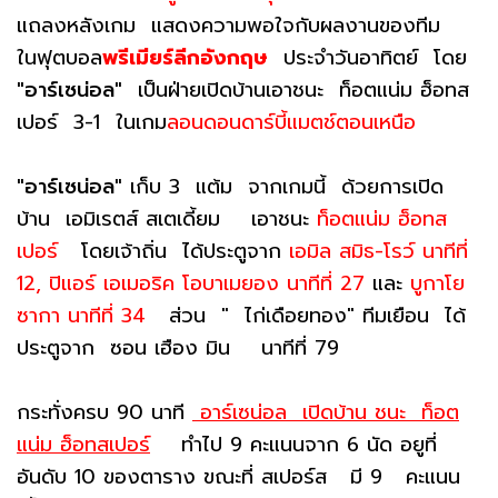
แถลงหลังเกม แสดงความพอใจกับผลงานของทีม
ในฟุตบอล
พรีเมียร์ลีกอังกฤษ
ประจำวันอาทิตย์ โดย
"อาร์เซน่อล"
เป็นฝ่ายเปิดบ้านเอาชนะ ท็อตแน่ม ฮ็อทส
เปอร์ 3-1 ในเกม
ลอนดอนดาร์บี้แมตช์ตอนเหนือ
"อาร์เซน่อล"
เก็บ 3 แต้ม จากเกมนี้ ด้วยการเปิด
บ้าน เอมิเรตส์ สเตเดี้ยม เอาชนะ
ท็อตแน่ม ฮ็อทส
เปอร์
โดยเจ้าถิ่น ได้ประตูจาก
เอมิล สมิธ-โรว์ นาทีที่
12, ปิแอร์ เอเมอริค โอบาเมยอง นาทีที่ 27
และ
บูกาโย
ซากา นาทีที่ 34
ส่วน " ไก่เดือยทอง" ทีมเยือน ได้
ประตูจาก ซอน เฮือง มิน นาทีที่ 79
กระทั่งครบ 90 นาที
อาร์เซน่อล เปิดบ้าน ชนะ ท็อต
แน่ม ฮ็อทสเปอร์
ทำไป 9 คะแนนจาก 6 นัด อยูที่
อันดับ 10 ของตาราง ขณะที่ สเปอร์ส มี 9 คะแนน