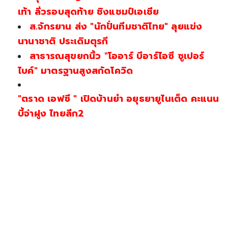
เท้า ลิ่วรอบสุดท้าย ชิงแชมป์เอเชีย
ส.จักรยาน ส่ง "นักปั่นทีมชาติไทย" ลุยแข่ง
นานาชาติ ประเดิมตุรกี
สาธารณสุขยกนิ้ว "โออาร์ บีอาร์ไอซี ซูเปอร์
ไบค์" มาตรฐานสูงสกัดโควิด
"ตราด เอฟซี " เปิดบ้านยำ อยุธยายูไนเต็ด คะแนน
บี้จ่าฝูง ไทยลีก2