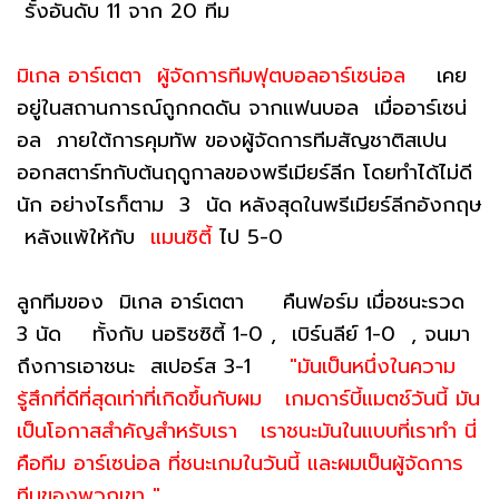
รั้งอันดับ 11 จาก 20 ทีม
มิเกล อาร์เตตา ผู้จัดการทีมฟุตบอลอาร์เซน่อล
เคย
อยู่ในสถานการณ์ถูกกดดัน จากแฟนบอล เมื่ออาร์เซน่
อล ภายใต้การคุมทัพ ของผู้จัดการทีมสัญชาติสเปน
ออกสตาร์ทกับต้นฤดูกาลของพรีเมียร์ลีก โดยทำได้ไม่ดี
นัก อย่างไรก็ตาม 3 นัด หลังสุดในพรีเมียร์ลีกอังกฤษ
หลังแพ้ให้กับ
แมนซิตี้
ไป 5-0
ลูกทีมของ มิเกล อาร์เตตา คืนฟอร์ม เมื่อชนะรวด
3 นัด ทั้งกับ นอริชซิตี้ 1-0 , เบิร์นลีย์ 1-0 , จนมา
ถึงการเอาชนะ สเปอร์ส 3-1
"มันเป็นหนึ่งในความ
รู้สึกที่ดีที่สุดเท่าที่เกิดขึ้นกับผม เกมดาร์บี้แมตช์วันนี้ มัน
เป็นโอกาสสำคัญสำหรับเรา เราชนะมันในแบบที่เราทำ นี่
คือทีม อาร์เซน่อล ที่ชนะเกมในวันนี้ และผมเป็นผู้จัดการ
ทีมของพวกเขา "