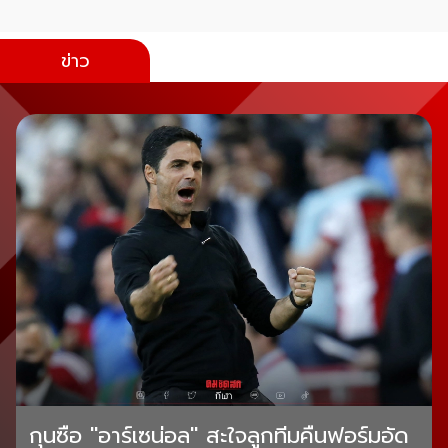
ข่าว
กุนซือ "อาร์เซน่อล" สะใจลูกทีมคืนฟอร์มอัด