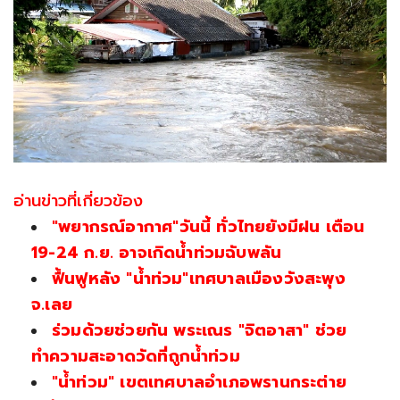
อ่านข่าวที่เกี่ยวข้อง
"พยากรณ์อากาศ"วันนี้ ทั่วไทยยังมีฝน เตือน
19-24 ก.ย. อาจเกิดน้ำท่วมฉับพลัน
ฟื้นฟูหลัง "น้ำท่วม"เทศบาลเมืองวังสะพุง
จ.เลย
ร่วมด้วยช่วยกัน พระเณร "จิตอาสา" ช่วย
ทำความสะอาดวัดที่ถูกน้ำท่วม
"น้ำท่วม" เขตเทศบาลอำเภอพรานกระต่าย