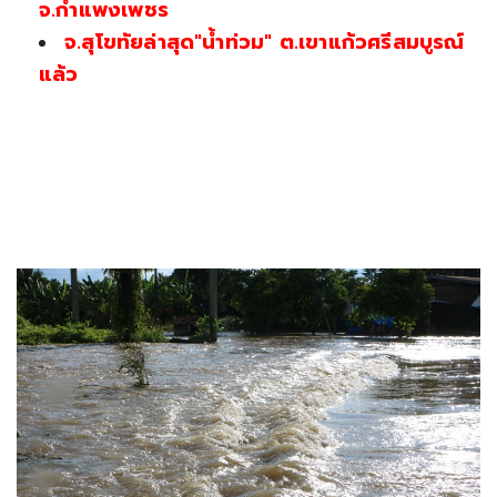
จ.กำแพงเพชร
จ.สุโขทัยล่าสุด"น้ำท่วม" ต.เขาแก้วศรีสมบูรณ์
แล้ว