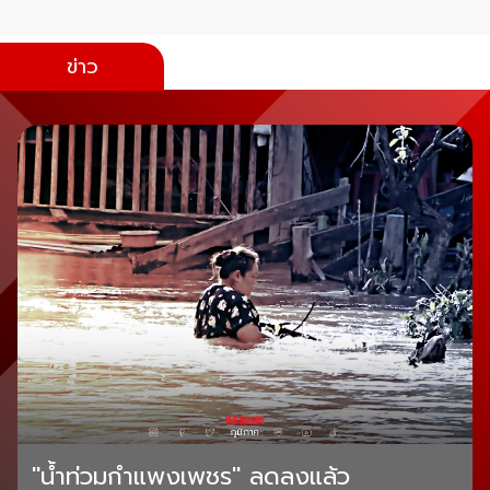
ข่าว
"น้ำท่วมกำแพงเพชร" ลดลงแล้ว