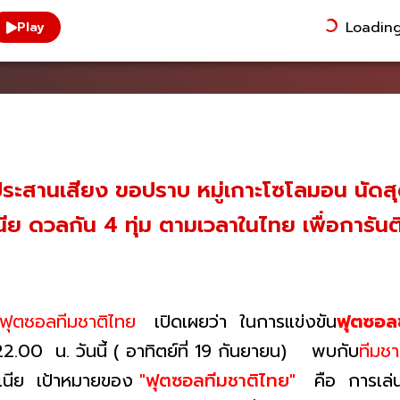
Loading.
Play
ประสานเสียง ขอปราบ หมู่เกาะโซโลมอน นัดส
นีย ดวลกัน 4 ทุ่ม ตามเวลาในไทย เพื่อการันต
ฟุตซอลทีมชาติไทย
เปิดเผยว่า ในการแข่งขัน
ฟุตซอล
.00 น. วันนี้ ( อาทิตย์ที่ 19 กันยายน) พบกับ
ทีมชา
ัวเนีย เป้าหมายของ
"ฟุตซอลทีมชาติไทย"
คือ การเล่น