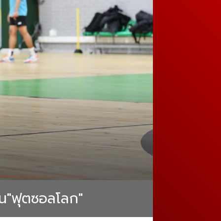
ัน"ฟุตซอลโลก"