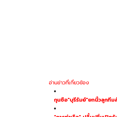
อ่านข่าวที่เกี่ยวข้อง
กุนซือ"บุรีรัมย์"ยกนิ้วลูกที