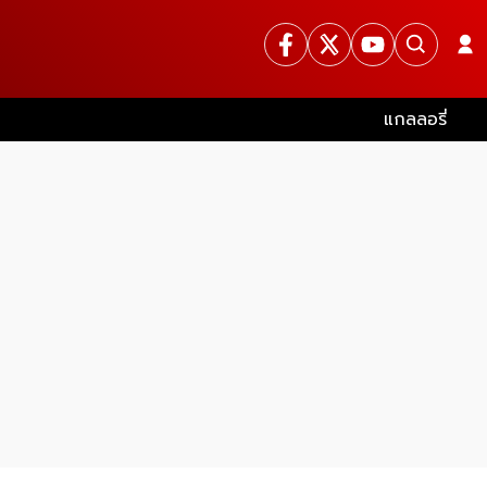
แกลลอรี่