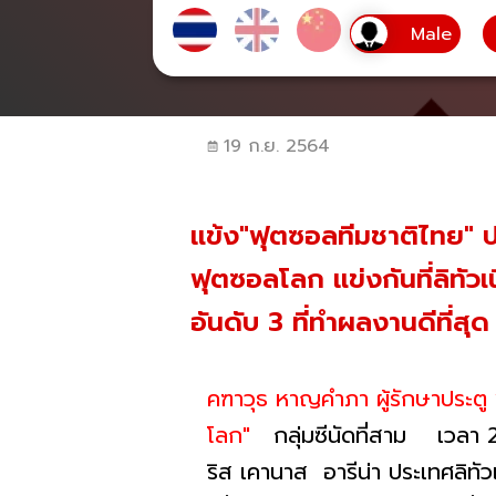
19 ก.ย. 2564
แข้ง"ฟุตซอลทีมชาติไทย" 
ฟุตซอลโลก แข่งกันที่ลิทัวเ
อันดับ 3 ที่ทำผลงานดีที่สุด
คฑาวุธ หาญคำภา ผู้รักษาประตู
โลก"
กลุ่มซีนัดที่สาม เวลา 22
ริส เคานาส อารีน่า ประเทศลิท