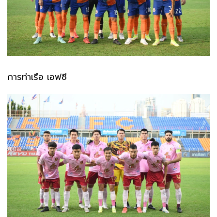
การท่าเรือ เอฟซี