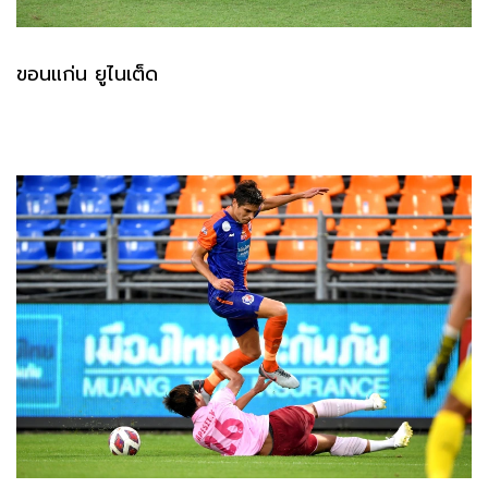
ขอนแก่น ยูไนเต็ด