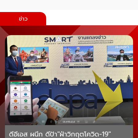
ข่าว
ดีอีเอส ผนึก ดีป้า"ฝ่าวิกฤตโควิด-19"