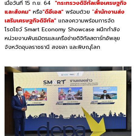
เมื่อวันที่ 15 ก.ย. 64
"กระทรวงดิจิทัลเพื่อเศรษฐกิจ
และสังคม"
หรือ
"ดีอีเอส"
พร้อมด้วย
"
สำนักงานส่ง
เสริมเศรษฐกิจดิจิทัล"
แถลงความพร้อมการจัด
โรดโชว์ Smart Economy Showcase ผนึกกำลัง
หน่วยงานพันธมิตรและเครือข่ายดิจิทัลสตาร์ทอัพลุย
จังหวัดอุบลราชธานี สงขลา และพิษณุโลก