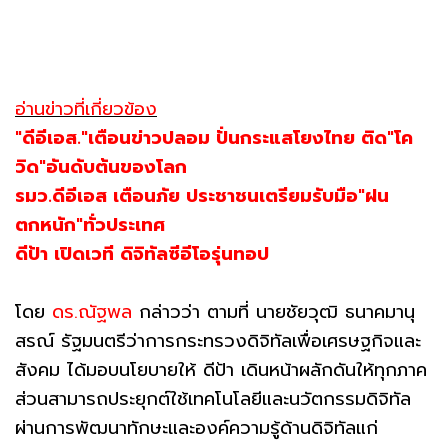
อ่านข่าวที่เกี่ยวข้อง
"ดีอีเอส."เตือนข่าวปลอม ปั่นกระแสโยงไทย ติด"โค
วิด"อันดับต้นของโลก
รมว.ดีอีเอส เตือนภัย ประชาชนเตรียมรับมือ"ฝน
ตกหนัก"ทั่วประเทศ
ดีป้า เปิดเวที ดิจิทัลซีอีโอรุ่นทอป
โดย
ดร.ณัฐพล
กล่าวว่า ตามที่ นายชัยวุฒิ ธนาคมานุ
สรณ์ รัฐมนตรีว่าการกระทรวงดิจิทัลเพื่อเศรษฐกิจและ
สังคม ได้มอบนโยบายให้ ดีป้า เดินหน้าผลักดันให้ทุกภาค
ส่วนสามารถประยุกต์ใช้เทคโนโลยีและนวัตกรรมดิจิทัล
ผ่านการพัฒนาทักษะและองค์ความรู้ด้านดิจิทัลแก่