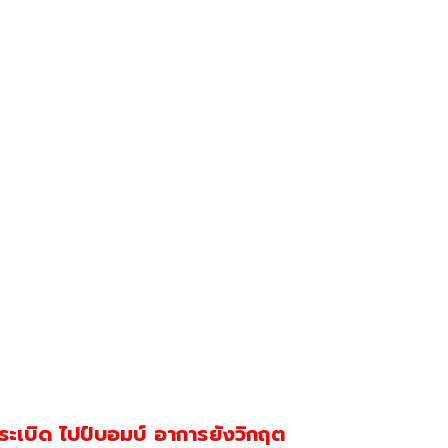
กระเบิด ไปป์บอมบ์ อาการยังวิกฤต