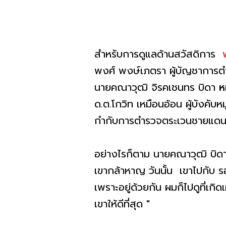
สำหรับการดูแลด้านสวัสดิการ
พงศ์ พงษ์เภตรา ผู้บัญชาการตำ
นายคณาวุฒิ จิรคเชนทร บิดา
ห
ด.ต.โกวิท เหมือนอ้อน ผู้บังคับ
กำกับการตำรวจตระเวนชายแดนที่ 
อย่างไรก็ตาม นายคณาวุฒิ บิ
เขากล้าหาญ วันนั้น เขาไปกับ รอ
เพราะอยู่ด้วยกัน ผมก็ไปดูที่เ
เขาให้ดีที่สุด "