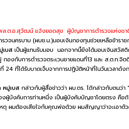
พล.ต.อ.สุวัฒน์ แจ้งยอดสุข ผู้บัญชาการตำรวจแห่งชา
รวจนครบาบ (ผบช.น.)มอบเงินกองทุนช่วยเหลือข้าราชกา
มู่เบส
เป็นผู้แทนรับมอบ นอกจากนี้ยังได้มอบเงินสวัสดิ
หมู่ กองกับการตำรวจตระเวนชายแดนที่13 และ ส.ต.ท.จิตติ
24 ที่ได้รับบาดเจ็บจากการปฏิบัติหน้าที่ในวันเวลาดัง
ดา
หมู่เบส
กล่าวกับผู้สื่อข่าวว่า ผบ.ตร. ได้กล่าวกับตน
งผู้บังคับการท่านหนึ่ง เป็นผู้บังคับบัญชาโดยตรง คือถ
กิดเหตุ ผมต้องเสียใจกับคุณพ่อด้วย ผมสัญญาว่าจะเอาตั