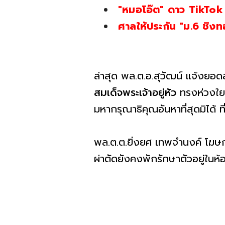
"หมอโอ๊ต" ดาว TikTo
ศาลให้ประกัน "ม.6 ชิงทอ
ล่าสุด พล.ต.อ.สุวัฒน์ แจ้งยอ
สมเด็จพระเจ้าอยู่หัว
ทรงห่วงใยป
มหากรุณาธิคุณอันหาที่สุดมิได้ 
พล.ต.ต.ยิ่งยศ เทพจำนงค์ โฆษ
ผ่าตัดยังคงพักรักษาตัวอยู่ในห