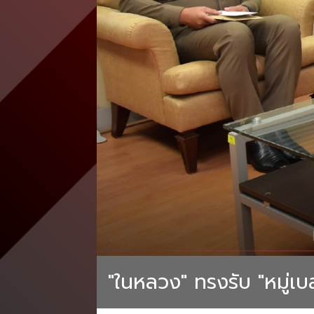
"ในหลวง" ทรงรับ "หมู่เบ