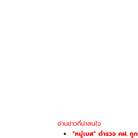
อ่านข่าวที่น่าสนใจ
"หมู่เบส" ตำรวจ คฝ. ถู