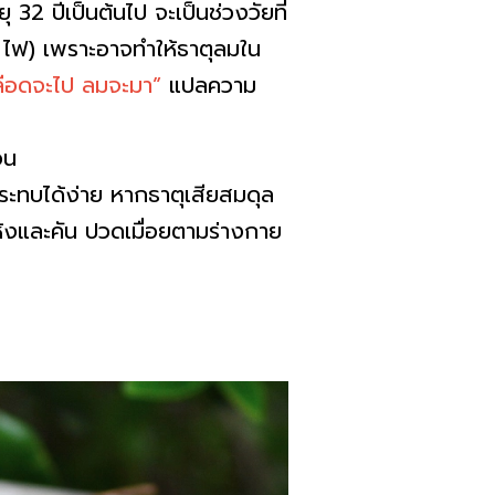
ุ 32 ปีเป็นต้นไป จะเป็นช่วงวัยที่
ม ไฟ) เพราะอาจทำให้ธาตุลมใน
ลือดจะไป ลมจะมา”
แปลความ
อน
กกระทบได้ง่าย หากธาตุเสียสมดุล
แห้งและคัน ปวดเมื่อยตามร่างกาย