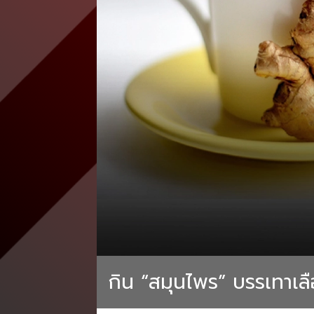
กิน “สมุนไพร” บรรเทาเ