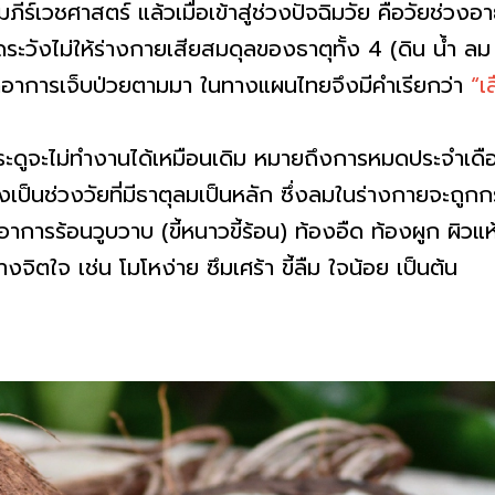
ภีร์เวชศาสตร์ แล้วเมื่อเข้าสู่ช่วงปัจฉิมวัย คือวัยช่วงอาย
ดระวังไม่ให้ร่างกายเสียสมดุลของธาตุทั้ง 4 (ดิน น้ำ ล
ดอาการเจ็บป่วยตามมา ในทางแผนไทยจึงมีคำเรียกว่า
“เ
ระดูจะไม่ทำงานได้เหมือนเดิม หมายถึงการหมดประจำเดื
ึ่งเป็นช่วงวัยที่มีธาตุลมเป็นหลัก ซึ่งลมในร่างกายจะถู
าการร้อนวูบวาบ (ขี้หนาวขี้ร้อน) ท้องอืด ท้องผูก ผิว
จิตใจ เช่น โมโหง่าย ซึมเศร้า ขี้ลืม ใจน้อย เป็นต้น