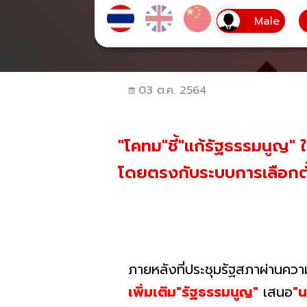
03 ต.ค. 2564
"โคทม"ชี้"แก้รัฐธรรมนูญ" ​ใช
โดยตรงกับระบบการเลือกตั
ภายหลังที่ประชุมรัฐสภาผ่านความ
เพิ่มเติม"รัฐธรรมนูญ"
เสนอ
"น