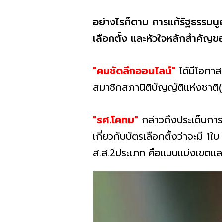
อย่างไรก็ตาม การแก้รัฐธรรมน
เลือกตั้ง และหัวใจหลักสำคัญข
"คมชัดลึกออนไลน์"
ได้มีโอกา
สมาชิกสภานิติบัญญัติแห่งชาติ​(
"รศ.โคทม"
กล่าวถึงประเด็นการแ
เกี่ยวกับบัตรเลือกตั้งว่าจะมี 1ใบ
ส.ส.2​ประเภท​ คือแบบแบ่งเขตแล