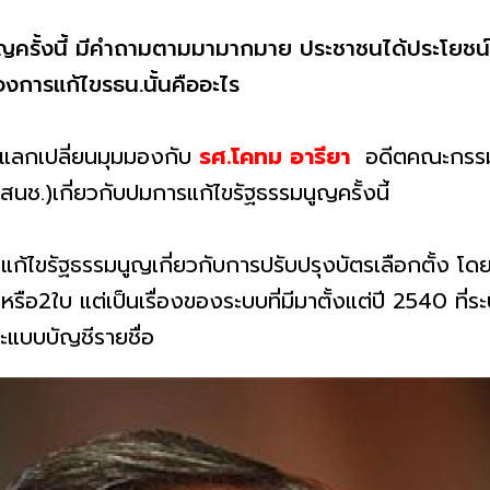
ูญครั้งนี้ มีคำถามตามมามากมาย ประชาชนได้ประโยชน
องการแก้ไขรธน.นั้นคืออะไร
สแลกเปลี่ยนมุมมองกับ
รศ.โคทม อารียา​
อดีตคณะกรรมกา
สนช.)​เกี่ยวกับปมการแก้ไขรัฐธรรมนูญครั้งนี้
ก้ไขรัฐธรรมนูญเกี่ยวกับการปรับปรุงบัตรเลือกตั้ง​ โดยยืนย
 หรือ2ใบ​ แต่เป็นเรื่องของระบบที่มีมาตั้งแต่ปี​ 2540 ที่
ะแบบบัญชีรายชื่อ