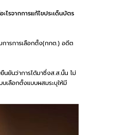
์อะไรจากการแก้ไขประเด็นบัตร
รการเลือกตั้ง​(กกต.)​ อดีต
ันว่าการได้มาซึ่ง​ส.ส.นั้น​ ไม่
ระบบเลือกตั้งแบบผสมระบุให้มี​