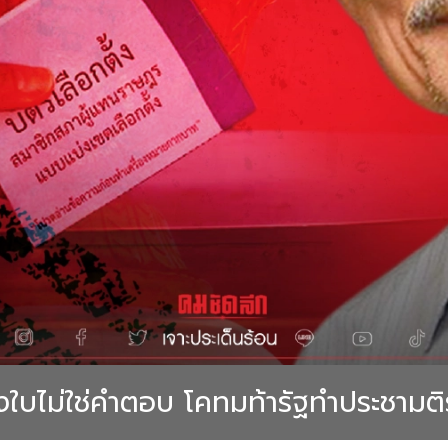
งใบไม่ใช่คำตอบ โคทมท้ารัฐทำประชามติ