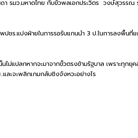
ินดา รมว.มหาดไทย กับขั้วพลเอกประวิตร วงษ์สุวรรณ 
นฯพปชร.แบ่งฝ่ายในการรอรับแกนนำ 3 ป.ในการลงพื้นที่
ม่แปลกหากจะมาจากขั้วตรงข้ามรัฐบาล เพราะทุกยุคสมัยก็
..และจะพลิกเกมกลับชิงจังหวะอย่างไร