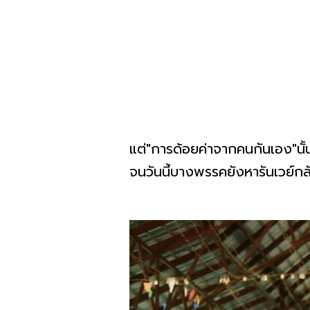
แต่"การด้อยค่าจากคนกันเอง"นั
จนวันนี้บางพรรคยังหารันเวย์กลั