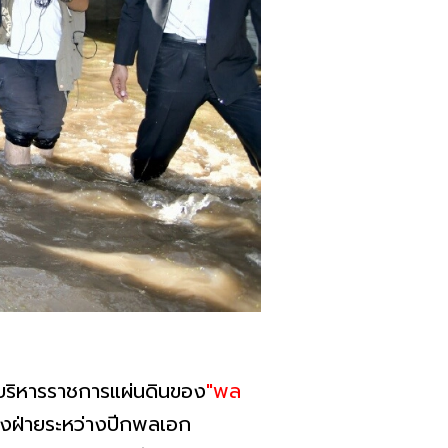
รบริหารราชการแผ่นดินของ
"พล
่งฝ่ายระหว่างปีกพลเอก