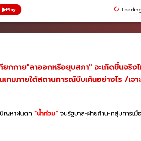
Loading.
Play
เกียกกาย"ลาออกหรือยุบสภา" จะเกิดขึ้นจริง
เดินเกมภายใต้สถานการณ์บีบเค้นอย่างไร /เจ
ะสบปัญหาฝนตก
"น้ำท่วม"
จนรัฐบาล-ฝ่ายค้าน-กลุ่มการเมื