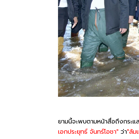
ยามนี้จะพบตามหน้าสื่อถึงกระแ
เอกประยุทธ์ จันทร์โอชา"
ว่า
"ล้ม