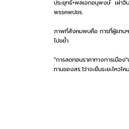
ประยุทธ์+พลเอกอนุพงษ์ เผ่าจ
พรรคพปชร.
ภาพที่สังคมพบคือ การที่ผู้แท
ไปขย้ำ
"การลดทอนราคาทางการเมือง"นั้นไ
ทานของสร.1ว่าจะยืนระยะไหวไหม