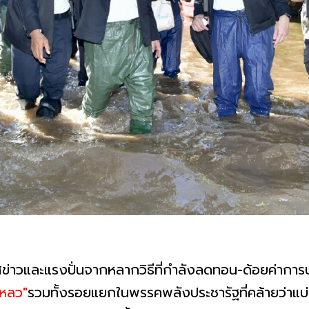
สข่าวและแรงปั่นจากหลากวิธีที่กำลังลดทอน-ด้อยค่ากา
เหลว"
รวมทั้งรอยแยกในพรรคพลังประชารัฐที่คล้ายว่าแบ