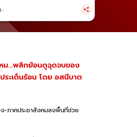
..
ไหม...พลิกย้อนดูจุดจบของ
าะประเด็นร้อน โดย อสนีบาต
อง-ภาคประชาสังคมลงพื้นที่ช่วย