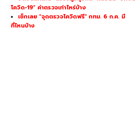
โควิด-19" ค่าตรวจเท่าไหร่บ้าง
เช็กเลย "จุดตรวจโควิดฟรี" กทม. 6 ก.ค. มี
ที่ไหนบ้าง