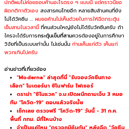
ปกติผมไม่ค่อยชอบค้านอะไรตรง ๆ แบบนี้ แต่คราวนี้ขอ
ผิดกติกาตัวเอง
สงสารคนไทยอีก หลายสิบล้านคนที่ยัง
ไม่ได้วัคซีน ...
ผมขอค้านไม่เห็นด้วยในการให้ฉีดกระตุ้น
เข็มสามในเวลานี้
ที่คนส่วนใหญ่ยังไม่ได้รับวัคซีนครับ ถ้า
ใครจะได้รับการ
กระตุ้นเข็มที่สาม
ควรต้องอยู่ในการศึกษา
วิจัยที่เป็นระบบเท่านั้น ไม่เช่นนั้น
ท่านเห็นแก่ตัว เห็นแก่
พวกเกินไปครับ
อ่านข่าวที่เกี่ยวข้อง
"Moderna" ล่าสุดที่นี่ "รับจองวัคซีนทาง
เลือก" โมเดอร์นา ซิโนฟาร์ม ไฟเซอร์
ดราม่า "ซิโนแวค" จ.ม.เปิดผนึกถามเจ็บ 3 หมอ
ทีม "โควิด-19" ตอบแล้วจริงมั้ย
เช็กเลย ตรวจฟรี "โควิด-19" วันนี้ - 31 ก.ค.
พื้นที่ กทม. มีที่ไหนบ้าง
จำเป็นแค่ไหน "ตรวจภูมิคุ้มกัน" หลังฉีด "วัคซีน