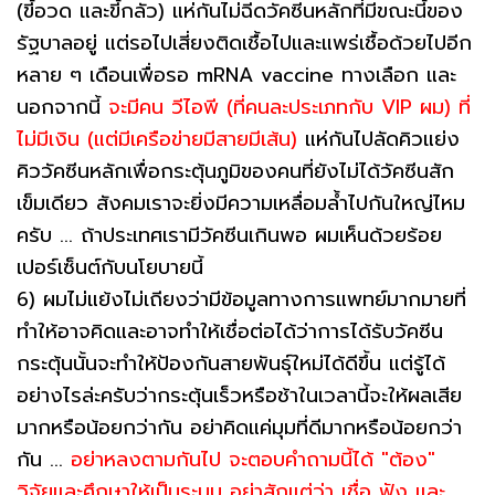
(ขี้อวด และขี้กลัว) แห่กันไม่ฉีดวัคซีนหลักที่มีขณะนี้ของ
รัฐบาลอยู่ แต่รอไปเสี่ยงติดเชื้อไปและแพร่เชื้อด้วยไปอีก
หลาย ๆ เดือนเพื่อรอ mRNA vaccine ทางเลือก และ
นอกจากนี้
จะมีคน วีไอพี (ที่คนละประเภทกับ VIP ผม) ที่
ไม่มีเงิน (แต่มีเครือข่ายมีสายมีเส้น)
แห่กันไปลัดคิวแย่ง
คิววัคซีนหลักเพื่อกระตุ้นภูมิของคนที่ยังไม่ได้วัคซีนสัก
เข็มเดียว สังคมเราจะยิ่งมีความเหลื่อมล้ำไปกันใหญ่ไหม
ครับ ... ถ้าประเทศเรามีวัคซีนเกินพอ ผมเห็นด้วยร้อย
เปอร์เซ็นต์กับนโยบายนี้
6) ผมไม่แย้งไม่เถียงว่ามีข้อมูลทางการแพทย์มากมายที่
ทำให้อาจคิดและอาจทำให้เชื่อต่อได้ว่าการได้รับวัคซีน
กระตุ้นนั้นจะทำให้ป้องกันสายพันธุ์ใหม่ได้ดีขึ้น แต่รู้ได้
อย่างไรล่ะครับว่ากระตุ้นเร็วหรือช้าในเวลานี้จะให้ผลเสีย
มากหรือน้อยกว่ากัน อย่าคิดแค่มุมที่ดีมากหรือน้อยกว่า
กัน ...
อย่าหลงตามกันไป จะตอบคำถามนี้ได้ "ต้อง"
วิจัยและศึกษาให้เป็นระบบ อย่าสักแต่ว่า เชื่อ ฟัง และ