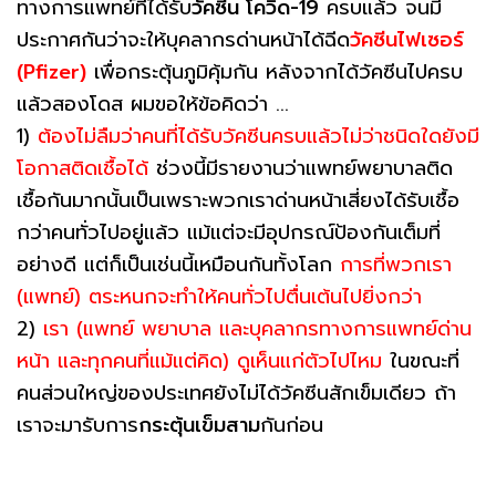
ทางการแพทย์ที่ได้รับ
วัคซีน โควิด-19
ครบแล้ว จนมี
ประกาศกันว่าจะให้บุคลากรด่านหน้าได้ฉีด
วัคซีนไฟเซอร์
(Pfizer)
เพื่อกระตุ้นภูมิคุ้มกัน หลังจากได้วัคซีนไปครบ
แล้วสองโดส ผมขอให้ข้อคิดว่า ...
1)
ต้องไม่ลืมว่าคนที่ได้รับวัคซีนครบแล้วไม่ว่าชนิดใดยังมี
โอกาสติดเชื้อได้
ช่วงนี้มีรายงานว่าแพทย์พยาบาลติด
เชื้อกันมากนั้นเป็นเพราะพวกเราด่านหน้าเสี่ยงได้รับเชื้อ
กว่าคนทั่วไปอยู่แล้ว แม้แต่จะมีอุปกรณ์ป้องกันเต็มที่
อย่างดี แต่ก็เป็นเช่นนี้เหมือนกันทั้งโลก
การที่พวกเรา
(แพทย์) ตระหนกจะทำให้คนทั่วไปตื่นเต้นไปยิ่งกว่า
2)
เรา (แพทย์ พยาบาล และบุคลากรทางการแพทย์ด่าน
หน้า และทุกคนที่แม้แต่คิด) ดูเห็นแก่ตัวไปไหม
ในขณะที่
คนส่วนใหญ่ของประเทศยังไม่ได้วัคซีนสักเข็มเดียว ถ้า
เราจะมารับการ
กระตุ้นเข็มสาม
กันก่อน