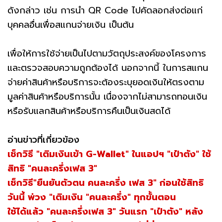
ดังกล่าว เช่น การนำ QR Code ไปคัดลอกส่งต่อแก่
บุคคลอื่นเพื่อสแกนจ่ายเงิน เป็นต้น
เพื่อให้การใช้จ่ายเป็นไปตามวัตถุประสงค์ของโครงการ
และตรวจสอบความถูกต้องได้ นอกจากนี้ ในการสแกน
จ่ายค่าสินค้าหรือบริการจะต้องระบุยอดเงินให้ตรงตาม
มูลค่าสินค้าหรือบริการนั้น เนื่องจากไม่สามารถทอนเงิน
หรือรับแลกสินค้าหรือบริการคืนเป็นเงินสดได้
อ่านข่าวที่เกี่ยวข้อง
เช็กวิธี "เติมเงินเข้า G-Wallet" ในแอปฯ "เป๋าตัง" ใช้
สิทธิ "คนละครึ่งเฟส 3"
เช็กวิธี"ยืนยันตัวตน คนละครึ่ง เฟส 3" ก่อนใช้สิทธิ
วันนี้ พ่วง "เติมเงิน "คนละครึ่ง" ทุกขั้นตอน
ใช้ได้แล้ว "คนละครึ่งเฟส 3" วันแรก "เป๋าตัง" หลัง