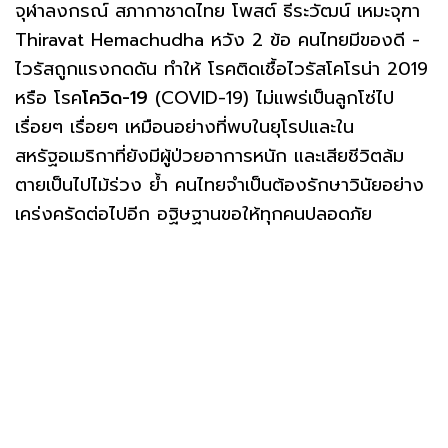
จุฬาลงกรณ์ สภากาชาดไทย โพสต์ ธีระวัฒน์ เหมะจุฑา
Thiravat Hemachudha หวัง 2 ข้อ คนไทยมีของดี -
ไวรัสถูกแรงกดดัน ทำให้ โรคติดเชื้อไวรัสโคโรน่า 2019
หรือ โรค
โควิด-19
(COVID-19) ไม่แพร่เป็นลูกโซ่ไป
เรื่อยๆ เรื่อยๆ เหมือนอย่างที่พบในยุโรปและใน
สหรัฐอเมริกาที่ยังมีผู้ป่วยอาการหนัก และเสียชีวิตล้ม
ตายเป็นไปไม้ร่วง ย้ำ คนไทยจำเป็นต้องรักษาวินัยอย่าง
เคร่งครัดต่อไปอีก อฐิษฐานขอให้ทุกคนปลอดภัย