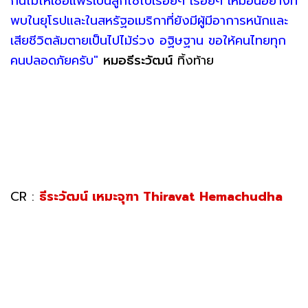
กันไม่ให้เชื้อแพร่เป็นลูกโซ่ไปเรื่อยๆ เรื่อยๆ เหมือนอย่างที่
พบในยุโรปและในสหรัฐอเมริกาที่ยังมีผู้มีอาการหนักและ
เสียชีวิตล้มตายเป็นไปไม้ร่วง อฐิษฐาน ขอให้คนไทยทุก
คนปลอดภัยครับ"
หมอธีระวัฒน์
ทิ้งท้าย
CR :
ธีระวัฒน์ เหมะจุฑา Thiravat Hemachudha