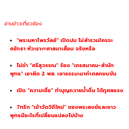
อ่านข่าวเกี่ยวข้อง
"พระมหาไพรวัลย์" เปิดปม ไม่สำรวมใครจะ
ศรัทธา หัวเราะ=ศาสนาเสื่อม จริงหรือ
ไม่ขำ "ศรีสุวรรณ" ร้อง "เถรสมาคม-สำนัก
พุทธ" เอาผิด 2 พส. เอาธรรมะมาทำตลกขบขัน
เปิด "ความเชื่อ" ทำบุญถวายน้ำดื่ม ได้กุศลแรง
7ทริก "เข้าวัดวิถีใหม่" ของพระสงฆ์และชาว
พุทธมีอะไรที่เปลี่ยนแปลงไปบ้าง