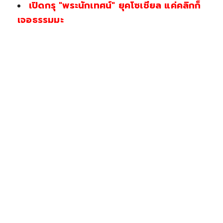
เปิดกรุ "พระนักเทศน์" ยุคโซเชียล แค่คลิกก็
เจอธรรมมะ