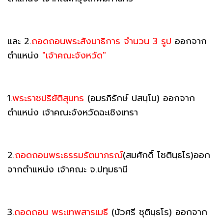
และ 2.
ถอดถอนพระสังมาธิการ จำนวน 3 รูป
ออกจาก
ตำแหน่ง
"เจ้าคณะจังหวัด"
1.
พระราชปริยัติสุนทร
(อมรภิรักษ์ ปสนฺโน) ออกจาก
ตำแหน่ง เจ้าคณะจังหวัดฉะเชิงเทรา
2
.ถอดถอนพระธรรมรัตนาภรณ์
(สมศักดิ์ โชตินฺธโร)ออก
จากตำแหน่ง เจ้าคณะ จ.ปทุมธานี
3.
ถอดถอน พระเทพสารเมธี
(บัวศรี ชุตินฺธโร) ออกจาก