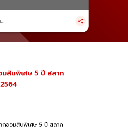
..
สินพิเศษ 5 ปี สลาก
ม 2564
ากออมสินพิเศษ 5 ปี สลาก