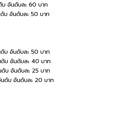
ับ อันดับละ 60 บาท
ดับ อันดับละ 50 บาท
ดับ อันดับละ 50 บาท
ดับ อันดับละ 40 บาท
ดับ อันดับละ 25 บาท
ันดับ อันดับละ 20 บาท