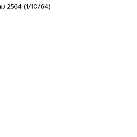
ลาคม 2564 (1/10/64)