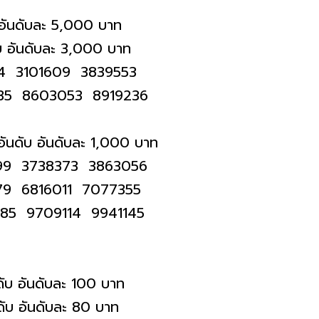
 อันดับละ 5,000 บาท
บ อันดับละ 3,000 บาท
4 3101609 3839553
35 8603053 8919236
อันดับ อันดับละ 1,000 บาท
99 3738373 3863056
9 6816011 7077355
85 9709114 9941145
ับ อันดับละ 100 บาท
ับ อันดับละ 80 บาท