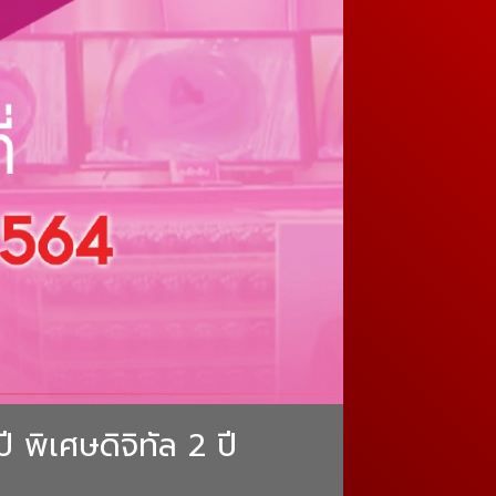
พิเศษดิจิทัล 2 ปี