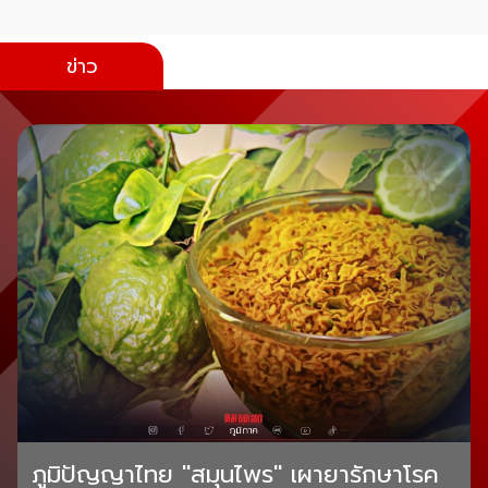
ข่าว
ภูมิปัญญาไทย "สมุนไพร" เผายารักษาโรค