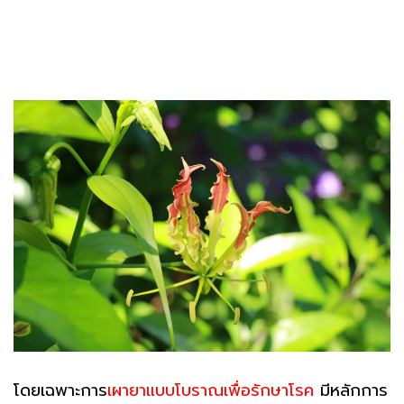
โดยเฉพาะการ
เผายาแบบโบราณเพื่อรักษาโรค
มีหลักการ