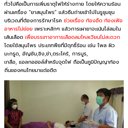
ทั่วไปคือเป็นการเพิ่มธาตุไฟให้ร่างกาย โดยให้ความร้อน
ผ่านเครื่อง "ยาสมุนไพร" แล้วซึมถ่ายเข้าไปในรูขุมขุน
บริเวณที่ต้องการรักษาโรค
ช่วยเรื่อง ท้องอืด ท้องเฟ้อ
อาหารไม่ย่อย
เพราะหลักๆ แล้วการเผายาจะเน้นไล่ลมใน
เส้นเลือด
เพื่อบรรเทาอาการเลือดลมไหลเวียนไม่สะดวก
โดยใช้สมุนไพร ประเภทพืชที่มีฤทธิ์ร้อน เช่น ไพล ผิว
มะกรูด, อัญชัน,ขิง,ข่า,ตระไคร้, การบูร,
เกลือ, แอลกอฮอล์สำหรับจุดไฟ ถือเป็นภูมิปัญญาท้อง
ถิ่นของคนไทยมาแต่อดีต