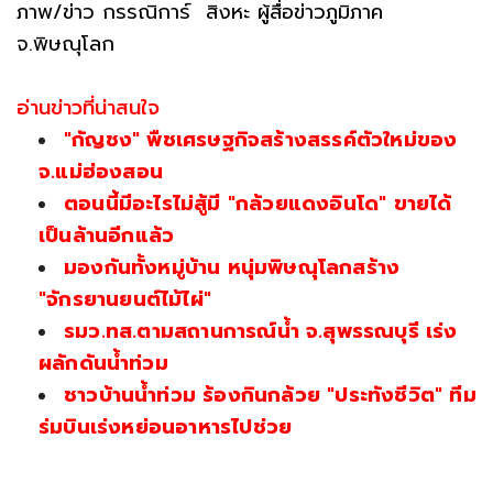
ภาพ/ข่าว กรรณิการ์ สิงหะ ผู้สื่อข่าวภูมิภาค
จ.พิษณุโลก
อ่านข่าวที่น่าสนใจ
"กัญชง" พืชเศรษฐกิจสร้างสรรค์ตัวใหม่ของ
จ.แม่ฮ่องสอน
ตอนนี้มีอะไรไม่สู้มี "กล้วยแดงอินโด" ขายได้
เป็นล้านอีกแล้ว
มองกันทั้งหมู่บ้าน หนุ่มพิษณุโลกสร้าง
"จักรยานยนต์ไม้ไผ่"
รมว.ทส.ตามสถานการณ์น้ำ จ.สุพรรณบุรี เร่ง
ผลักดันน้ำท่วม
ชาวบ้านน้ำท่วม ร้องกินกล้วย "ประทังชีวิต" ทีม
ร่มบินเร่งหย่อนอาหารไปช่วย