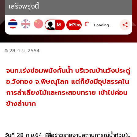
เสร็จพรุ่งนี้
Play
Loading...
28 ก.ย. 2564
จนท.เร่งซ่อมพนังกั้นน้ำ บริเวณบ้านวังประดู่
อ.วังทอง จ.พิษณุโลก แต่ก็ยังมีอุปสรรคใน
การลำเลียงไม้และกระสอบทราย เข้าไปค่อน
ข้างลำบาก
วันที่ 28 ก.ย.64 ผู้สื่อข่าวรายงานสถานการณ์น้ำท่วมใน