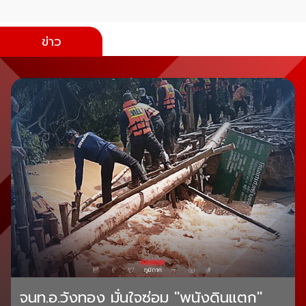
ข่าว
จนท.อ.วังทอง มั่นใจซ่อม "พนังดินแตก"