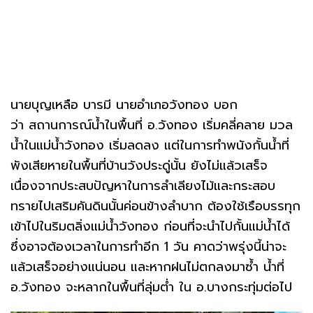
นายบุญเหลือ บารมี นายอำเภอวังทอง บอก
ว่า สถานการณ์น้ำในพื้นที่ อ.วังทอง เริ่มคลี่คลาย มวล
น้ำในแม่น้ำวังทอง เริ่มลดลง แต่ในการทำพนังกั้นน้ำที่
พังเสียหายในพื้นที่บ้านวังประดู่นั้น ยังไม่แล้วเสร็จ
เนื่องจากประสบปัญหาในการลำเลียงไม้และกระสอบ
ทรายไปเสริมคันดินนั้นค่อนข้างลำบาก ต้องใช้เรือบรรทุก
เข้าไปในริมตลิ่งแม่น้ำวังทอง ก่อนที่จะนำไปกั้นแม่น้ำได้
ซึ่งอาจต้องเวลาในการทำอีก 1 วัน คาดว่าพรุ่งนี้น่าจะ
แล้วเสร็จอย่างแน่นอน และหากฝนไม่ตกลงมาซ้ำ น้ำที่
อ.วังทอง จะหลากในพื้นที่ลุ่มต่ำ ใน อ.บางกระทุ่มต่อไป