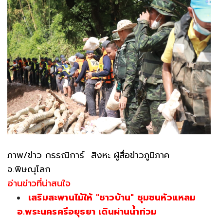
ภาพ/ข่าว กรรณิการ์ สิงหะ ผู้สื่อข่าวภูมิภาค
จ.พิษณุโลก
อ่านข่าวที่น่าสนใจ
เสริมสะพานไม้ให้ "ชาวบ้าน" ชุมชนหัวแหลม
อ.พระนครศรีอยุธยา เดินผ่านน้ำท่วม