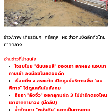
ข่าว/ภาพ เกียรติยศ ศรีสกุล ผอ.ข่าวคมชัดลึกทั่วไทย
ภาคกลาง
อ่านข่าวที่น่าสนใจ
โจรขโมย "ต้นบอนสี" ฮองเฮา ฮกหลง แอบมา
ถามเช้า ลงมือขโมยตอนดึก
เรื่องดีๆ จ.สระแก้ว เปิดศูนย์บริการเพื่อ "คน
พิการ" ได้ดูแลกันในสังคม
ฮือฮา "ลิงจิ๋ว" ออกลูกแฝด 3 ไม่น่ารักตรงไหน
เอาปากกามาวง (มีคลิป)
น้ำกัดเซาะ "พนังดิน" แตกเป็นทางยาว