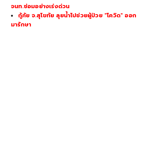
จนท.ซ่อมอย่างเร่งด่วน
กู้ภัย จ.สุโขทัย ลุยน้ำไปช่วยผู้ป่วย "โควิด" ออก
มารักษา