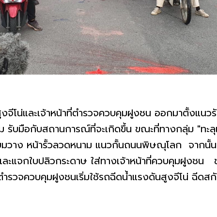
ูงจีโน่และเจ้าหน้าที่ตำรวจควบคุมฝูงชน ออกมาตั้งแนว
รับมือกับสถานการณ์ที่จะเกิดขึ้น ขณะที่ทางกลุ่ม "ทะลุ
วาง หน้ารั้วลวดหนาม แนวกั้นถนนพิษณุโลก จากนั้นกลุ
ละแจกใบปลิวกระดาษ ใส่ทางเจ้าหน้าที่ควบคุมฝูงชน ข
่ตำรวจควบคุมฝูงชนเริ่มใช้รถฉีดน้ำแรงดันสูงจีโน่ ฉีดสกั