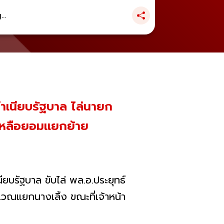
..
าทำเนียบรัฐบาล ไล่นายก
่เหลือยอมแยกย้าย
ียบรัฐบาล ขับไล่ พล.อ.ประยุทธ์
วณแยกนางเลิ้ง ขณะที่เจ้าหน้า