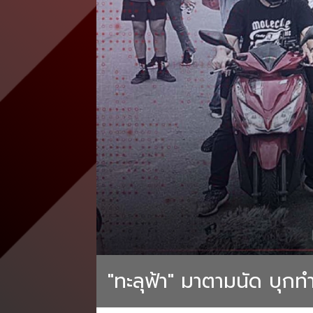
"ทะลุฟ้า" มาตามนัด บุกทำ