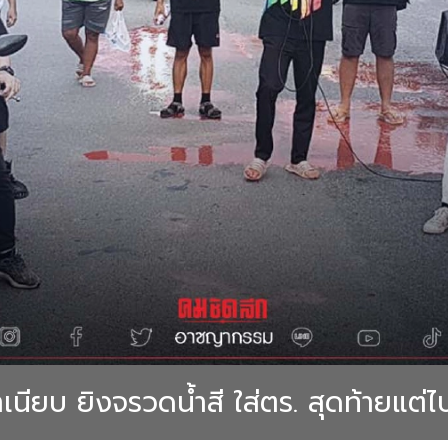
เนียบ ยิงจรวดน้ำสี ใส่ตร. สุดท้ายแต่ไ