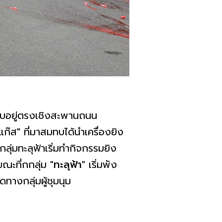
รับอยู่ตรงเชิงสะพานถนน
แก๊ส" ที่มาสมทบได้นำเครื่องยิง
่มทะลุฟ้าเริ่มทำกิจกรรมยิง
ณะที่กกลุ่ม
"ทะลุฟ้า"
เริ่มพัง
ดทางกลุ่มผู้ชุมนุม