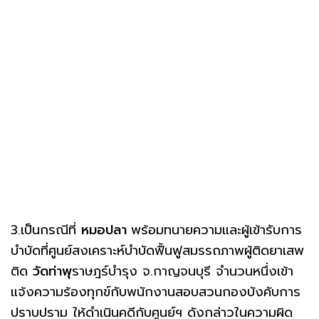
3.เป็นกรณีที่
หมอปลา
พร้อมทนายความและผู้เข้ารับการ
บำบัดที่ศูนย์สงเคราะห์บำบัดฟื้นฟูสมรรถภาพผู้ติดยาเสพ
ติด
วัดท่าพุ
ราษฎร์บำรุง จ.กาญจนบุรี จำนวนหนึ่งเข้า
แจ้งความร้องทุกข์กับพนักงานสอบสวนกองบังคับการ
ปราบปราม ให้ดำเนินคดีกับศูนย์ฯ ดังกล่าวในความผิด