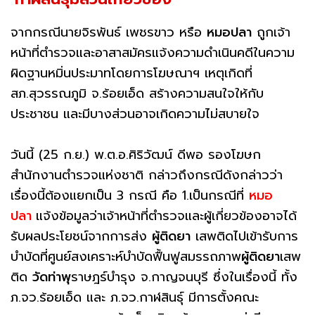
จากกรณีนายจิรพันธ์ เพชรขาว หรือ
หมอปลา
ถูกเจ้า
หน้าที่ตำรวจและอาสาสมัครแจ้งความดำเนินคดีในความ
ผิดฐานหมิ่นประมาทโดยการโฆษณาฯ เหตุเกิดที่
สภ.สุวรรณภูมิ จ.ร้อยเอ็ด สร้างความสนใจให้กับ
ประชาชน และมีบางส่วนอาจเกิดความไม่สบายใจ
วันนี้ (25 ก.ย.) พ.ต.อ.ศิริวัฒน์ ดีพอ รองโฆษก
สำนักงานตำรวจแห่งชาติ กล่าวถึงกรณีดังกล่าวว่า
เรื่องนี้ต้องแยกเป็น 3 กรณี คือ 1.เป็นกรณีที่
หมอ
ปลา
แจ้งข้อมูลว่าเจ้าหน้าที่ตำรวจและผู้เกี่ยวข้องอาจได้
รับผลประโยชน์จากการส่ง
ผู้ติดยา
เสพติดไปเข้ารับการ
บำบัดที่ศูนย์สงเคราะห์บำบัดฟื้นฟูสมรรถภาพ
ผู้ติดยา
เสพ
ติด
วัดท่าพุ
ราษฎร์บำรุง จ.กาญจนบุรี ซึ่งในเรื่องนี้ ทั้ง
ภ.จว.ร้อยเอ็ด และ ภ.จว.กาฬสินธุ์ มีการตั้งคณะ