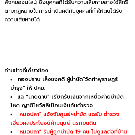
สังคมออนไลน์ ซึ่งบุคคลที่ได้รับความเสียหายอาจใช้สิทธิ
ตามกฎหมายในการดำเนินคดีกับบุคคลที่ทำให้ตนได้รับ
ความเสียหายได้
อ่านข่าวที่เกี่ยวข้อง
กองปราบ เล็งชงคดี ผู้บำบัด"วัดท่าพุราษฎร์
บำรุง" ให้ ปคม.
แฉ “นายดาบ” เรียกรับเงินจากเหยื่อค่ายบำบัด
โหด ญาติโชว์สลิปโอนเงินกับตำรวจ
"หมอปลา" แจ้งจับศูนย์ฯบำบัด แฉยับ ตำรวจ
เอี่ยวผลประโยชน์ค้ามนุษย์ นรกบนดิน
"หมอปลา" รับผู้ถูกบำบัด 19 คน ไปดูแลต่อที่บ้าน