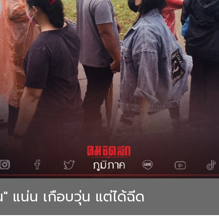
" แน่น เกือบวุ่น แต่ได้ฉีด