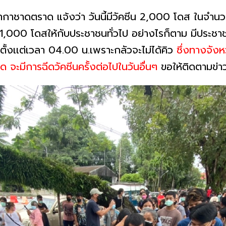
ล่ากาชาดตราด แจ้งว่า วันนี้มีวัคซีน 2,000 โดส ในจำนว
ีก 1,000 โดสให้กับประชาชนทั่วไป อย่างไรก็ตาม มีประ
งเเต่เวลา 04.00 น.เพราะกลัวจะไม่ได้คิว
ซึ่งทางจัง
้ฉีด จะมีการฉีดวัคซีนครั้งต่อไปในวันอื่นๆ
ขอให้ติดตามข่