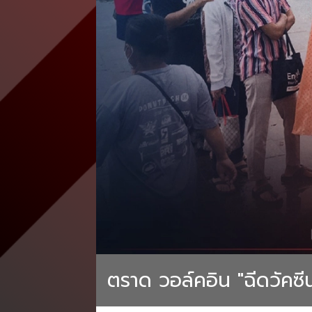
ตราด วอล์คอิน "ฉีดวัคซีน