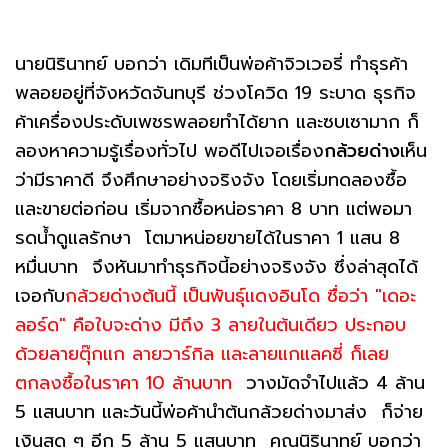
นายนิรินาทย์ บอกว่า เดิมทีเป็นพ่อค้าจิวเวอรี่ ทำธุรค้า
พลอยอยู่ที่จังหวัดจันทบุรี ช่วงโควิด 19 ระบาด ธุรกิจ
ค้าเครื่องประดับเพชรพลอยทำได้ยาก และซบเซามาก ก็
ลองหาความรู้เรื่องทั่วไป พอดีไปเจอเรื่อง
กล้วยด่าง
เห็น
ว่ามีราคาดี จึงศึกษาอย่างจริงจัง โดยเริ่มทดลองซื้อ
และขายต่อก่อน เริ่มจากซื้อหน่อราคา 8 บาท แต่พอมา
รดน้ำดูแลรักษา โตมาหน่อยขายได้ในราคา 1 แสน 8
หมื่นบาท จึงหันมาทำธุรกิจนี้อย่างจริงจัง ซึ่งล่าสุดได้
เจอกับ
กล้วยด่างต้นนี้ เป็นพันธุ์แดงอินโด ซื่อว่า "เดอะ
ลอร์ด" คือใบจะด่าง มีถึง 3 ลายในต้นเดียว ประกอบ
ด้วยลายตุ๊กแก ลายวาร์กิล และลายแกแลคซี่ ก็เลย
ตกลงซื้อในราคา 10 ล้านบาท
วางมัดจำไปแล้ว 4 ล้าน
5 แสนบาท และวันนี้พ่อค้านำต้นกล้วยด่างมาส่ง ก็จ่าย
เงินสด ๆ อีก 5 ล้าน 5 แสนบาท คุณนิรินาทย์ บอกว่า