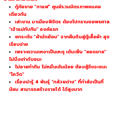
กู้ภัยขาย "กาแฟ" ศูนย์รวมมิตรภาพคนคอ
เดียวกัน
เล่าขาน มาเมืองพิจิตร ต้องไปกราบขอพรศาล
"เจ้าแม่ทับทิม" องค์แรก
ยกระดับ "ผ้ามัดย้อม" จากผืนดินสู่ตู้เสื้อผ้า สุข
เรียบง่าย
เพราะความเหงาเป็นเหตุ เต้นเพิ่ม "ยอดขาย"
ไม่นิ่งเท่ากับชนะ
ไม่อายทำกิน ไม่หมิ่นเงินน้อย ต้องสู้จึงจะชนะ
"โควิด"
เรื่องน่ารู้ 4 พันธุ์ "กล้วยด่าง" ที่กำลังเป็นที่
นิยม สามารถสร้างรายได้ ได้สูงมาก