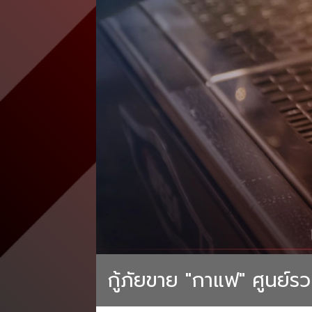
กู้ภัยขาย "กาแฟ" ศูนย์