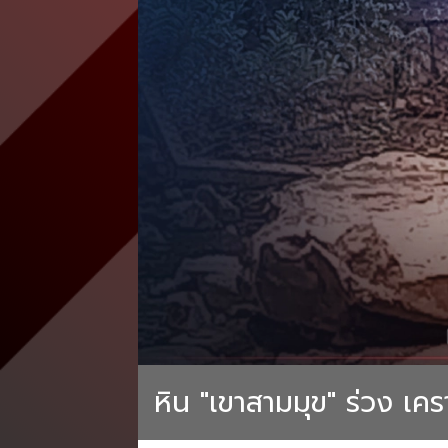
หิน "เขาสามมุข" ร่วง เครา