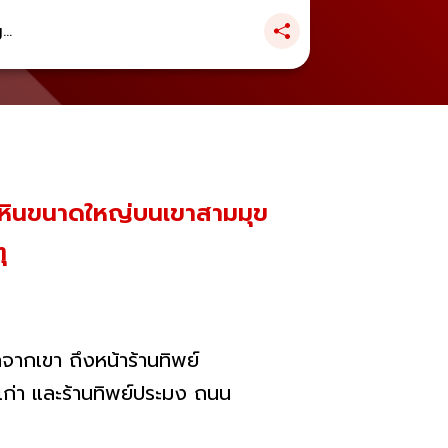
..
ก้อนหินขนาดใหญ่บนเขาสามมุข
ุ
กจากเขา ถึงหน้าร้านทิพย์
ขเก่า และร้านทิพย์ประมง ถนน