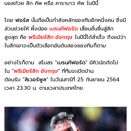
บอลถ้วย ลีก คัพ หรือ คาราบาว คัพ ในปีนี้
โดย
ฟอร์ส
นั้นถือเป็นกำลังหลักของทีมอีกหนึ่งคน ซึ่งมี
ส่วนช่วยให้ ผึ้งน้อย
เบรนท์ฟอร์ด
เลื่อนชั้นขึ้นสู่ลีก
สูงสุด คือ
พรีเมียร์ลีก อังกฤษ
ในปีนี้ได้สำเร็จ ถึงแม้ว่า
ในลีกเขาจะเป็นตัวเลือกอันดับสองของทีมก็ตาม
อย่างไรก็ตาม สโมสร "
เบรนท์ฟอร์ด
" มีคิวนัดถัดไป
ใน "
พรีเมียร์ลีก อังกฤษ
" ที่ทีมจะเปิดบ้าน
ต้อนรับ "
ลิเวอร์พูล
" ในวันเสาร์ที่ 25 กันยายน 2564
เวลา 23.30 น. ตามเวลาประเทศไทย