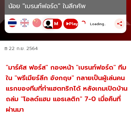
น้อย "เบรนท์ฟอร์ด" ในลีกคัพ
Play
Loading...
22 ก.ย. 2564
"มาร์คัส ฟอร์ส" กองหน้า "เบรนท์ฟอร์ด" ทีม
ใน "พรีเมียร์ลีก อังกฤษ" กลายเป็นผู้เล่นคน
แรกของทีมที่ทำแฮตทริกได้ หลังเกมเปิดบ้าน
ถล่ม "โอลด์แฮม แอธเลติก" 7-0 เมื่อคืนที่
ผ่านมา