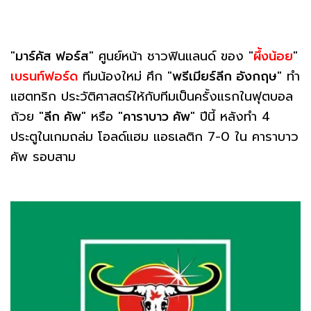
"
มาร์คัส ฟอร์ส
" ศูนย์หน้า ชาวฟินแลนด์ ของ "
ผึ้งน้อย
"
เบรนท์ฟอร์ด
ทีมน้องใหม่ ศึก "
พรีเมียร์ลีก อังกฤษ
" ทำ
แฮตทริก ประวัติศาสตร์ให้กับทีมเป็นครั้งแรกในฟุตบอล
ถ้วย "
ลีก คัพ
" หรือ "
คาราบาว คัพ
" ปีนี้ หลังทำ 4
ประตูในเกมถล่ม โอลด์แฮม แอธเลติก 7-0 ใน คาราบาว
คัพ รอบสาม