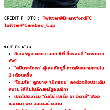
CREDIT PHOTO :
Twitter@BrentfordFC
,
Twitter@Carabao_Cup
ข่าวที่เกี่ยวข้อง
ลิเวอร์พูล ควง แมนฯ ซิตี้ ลิ่วรอบสี่ "คาราบาว
คัพ"
"สปินาซโซลา" ผู้เล่นอัซซูรี่ คาดคืนสนามภายใน
2 เดือนครึ่ง
"โรเมโอ" ลูกชาย "เบ็คแฮม" ลงตัวจริงประเดิม
สนาม ให้ทีมในลีกสหรัฐอเมริกา
เปิดโปรแกรม "กัลโช่ เซเรีย อา อิตาลี" ฟิออ
เรนตินา พบ อินเตอร์ มิลาน