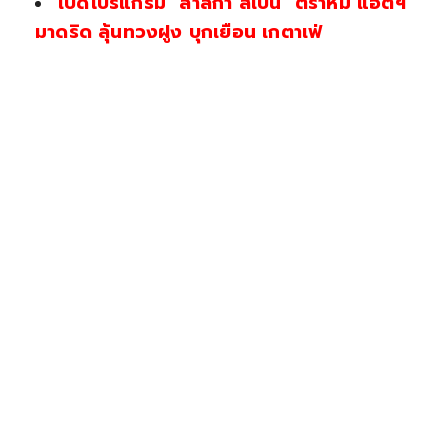
เปิดโปรแกรม "ลาลีกา สเปน" ตราหมี แอตฯ
มาดริด ลุ้นทวงฝูง บุกเยือน เกตาเฟ่