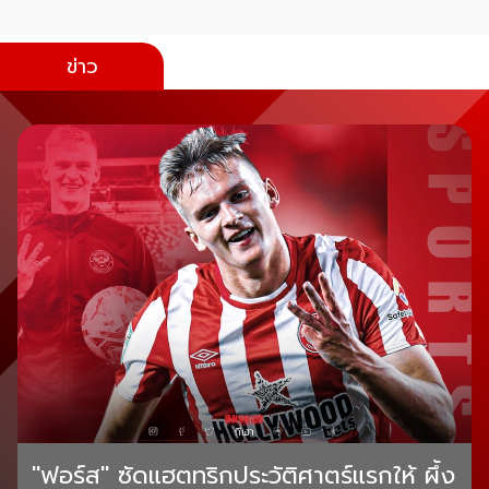
ข่าว
"ฟอร์ส" ซัดแฮตทริกประวัติศาตร์แรกให้ ผึ้ง