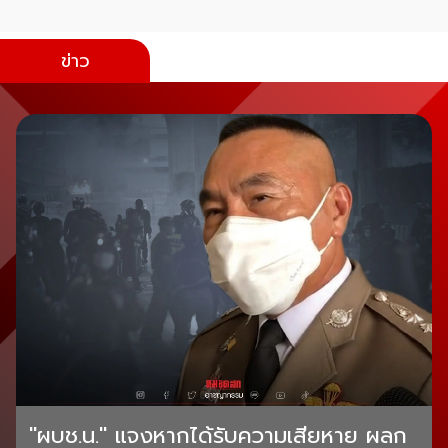
ข่าว
"ผบช.น." แจงหากได้รับความเสียหาย ผลก