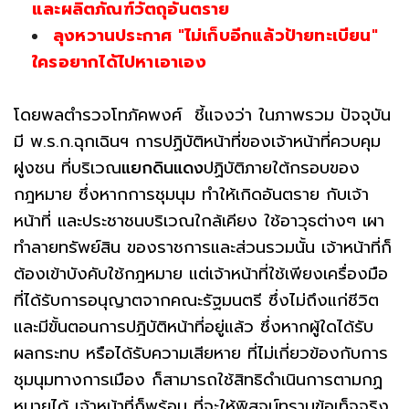
และผลิตภัณฑ์วัตถุอันตราย
ลุงหวานประกาศ "ไม่เก็บอีกแล้วป้ายทะเบียน"
ใครอยากได้ไปหาเอาเอง
โดยพลตำรวจโทภัคพงศ์ ชี้แจงว่า ในภาพรวม ปัจจุบัน
มี พ.ร.ก.ฉุกเฉินฯ การปฏิบัติหน้าที่ของเจ้าหน้าที่ควบคุม
ฝูงชน ที่บริเวณ
แยกดินแดง
ปฏิบัติภายใต้กรอบของ
กฎหมาย ซึ่งหากการชุมนุม ทำให้เกิดอันตราย กับเจ้า
หน้าที่ และประชาชนบริเวณใกล้เคียง ใช้อาวุธต่างๆ เผา
ทำลายทรัพย์สิน ของราชการและส่วนรวมนั้น เจ้าหน้าที่ก็
ต้องเข้าบังคับใช้กฎหมาย แต่เจ้าหน้าที่ใช้เพียงเครื่องมือ
ที่ได้รับการอนุญาตจากคณะรัฐมนตรี ซึ่งไม่ถึงแก่ชีวิต
และมีขั้นตอนการปฎิบัติหน้าที่อยู่แล้ว ซึ่งหากผู้ใดได้รับ
ผลกระทบ หรือได้รับความเสียหาย ที่ไม่เกี่ยวข้องกับการ
ชุมนุมทางการเมือง ก็สามารถใช้สิทธิดำเนินการตามกฏ
หมายได้ เจ้าหน้าที่ก็พร้อม ที่จะให้พิสูจน์ทราบข้อเท็จจริง