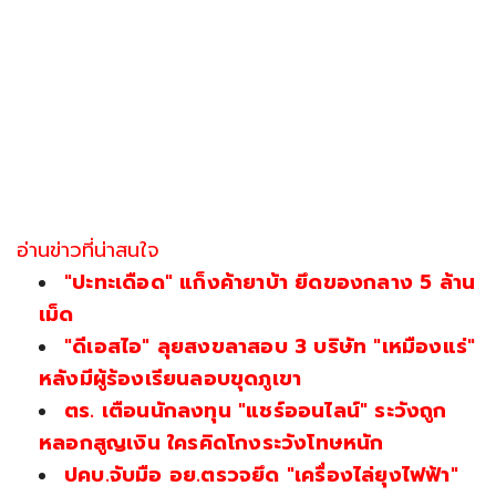
อ่านข่าวที่น่าสนใจ
"ปะทะเดือด" แก็งค้ายาบ้า ยึดของกลาง 5 ล้าน
เม็ด
"ดีเอสไอ" ลุยสงขลาสอบ 3 บริษัท "เหมืองแร่"
หลังมีผู้ร้องเรียนลอบขุดภูเขา
ตร. เตือนนักลงทุน "แชร์ออนไลน์" ระวังถูก
หลอกสูญเงิน ใครคิดโกงระวังโทษหนัก
ปคบ.จับมือ อย.ตรวจยึด "เครื่องไล่ยุงไฟฟ้า"