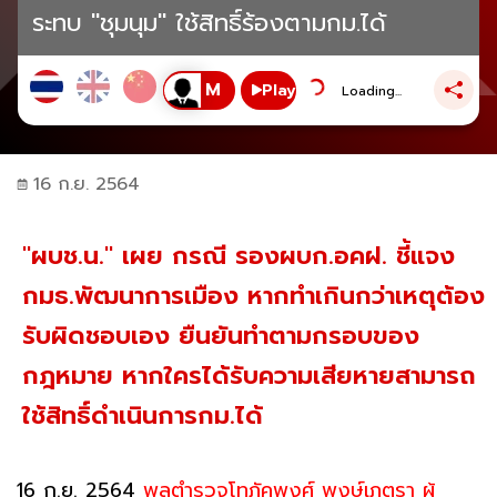
ระทบ "ชุมนุม" ใช้สิทธิ์ร้องตามกม.ได้
Play
Loading...
16 ก.ย. 2564
"ผบช.น." เผย กรณี รองผบก.อคฝ. ชี้แจง
กมธ.พัฒนาการเมือง หากทำเกินกว่าเหตุต้อง
รับผิดชอบเอง ยืนยันทำตามกรอบของ
กฎหมาย หากใครได้รับความเสียหายสามารถ
ใช้สิทธิ์ดำเนินการกม.ได้
16 ก.ย. 2564
พลตำรวจโทภัคพงศ์ พงษ์เภตรา ผู้