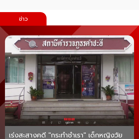
ข่าว
เร่งสะสางคดี "กระทำชำเรา" เด็กหญิงวัย