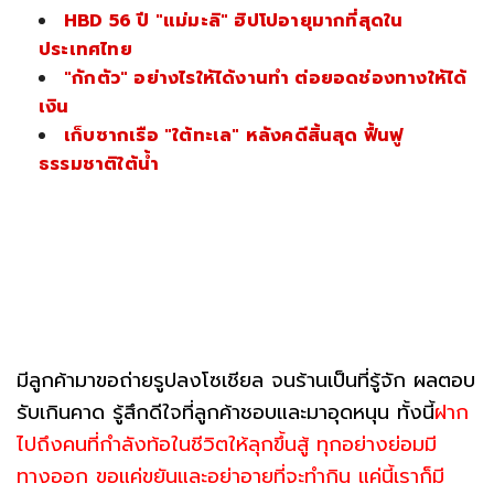
HBD 56 ปี "แม่มะลิ" ฮิปโปอายุมากที่สุดใน
ประเทศไทย
"กักตัว" อย่างไรให้ได้งานทำ ต่อยอดช่องทางให้ได้
เงิน
เก็บซากเรือ "ใต้ทะเล" หลังคดีสิ้นสุด ฟื้นฟู
ธรรมชาติใต้น้ำ
มีลูกค้ามาขอถ่ายรูปลงโซเชียล จนร้านเป็นที่รู้จัก ผลตอบ
รับเกินคาด รู้สึกดีใจที่ลูกค้าชอบและมาอุดหนุน ทั้งนี้
ฝาก
ไปถึงคนที่กำลังท้อในชีวิตให้ลุกขึ้นสู้ ทุกอย่างย่อมมี
ทางออก ขอแค่ขยันและอย่าอายที่จะทำกิน แค่นี้เราก็มี