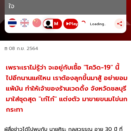
ใจ
Play
Loading...
08 ก.ย. 2564
เพราะเราไม่รู้ว่า จะอยู่กับเชื้อ "โควิด-19" นี้
ไปอีกนานแค่ไหน เราต้องลุกขึ้นมาสู้ อย่ายอม
แพ้มัน ทำให้เจ้าของร้านเวดดิ้ง จังหวัดชลบุรี
มาใส่ชุดสุด "เก๋ไก๋" แต่งตัว มาขายขนมไข่นก
กระทา
ผู้สื่อข่าวได้ไปพบกับ นายศิระ กุลสุวรรณ อายุ 30 ปี ที่