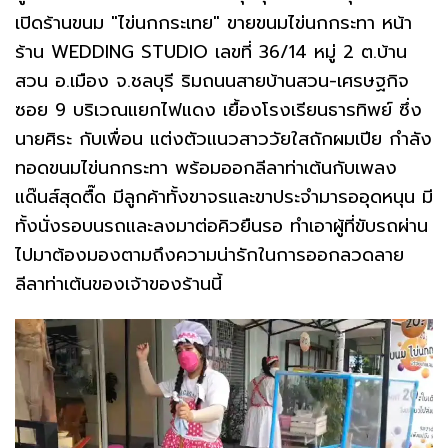
เปิดร้านขนม "ไข่นกกระเทย" ขายขนมไข่นกกระทา หน้า
ร้าน WEDDING STUDIO เลขที่ 36/14 หมู่ 2 ต.บ้าน
สวน อ.เมือง จ.ชลบุรี ริมถนนสายบ้านสวน-เศรษฐกิจ
ซอย 9 บริเวณแยกไฟแดง เยื้องโรงเรียนธารทิพย์ ซึ่ง
นายศิระ กับเพื่อน แต่งตัวแนวสาววัยใสถักผมเปีย กำลัง
ทอดขนมไข่นกกระทา พร้อมออกลีลาท่าเต้นกับเพลง
แด๊นส์สุดตื๊ด มีลูกค้าทั้งขาจรและขาประจำมารออุดหนุน มี
ทั้งนั่งรอบนรถและลงมาต่อคิวยืนรอ ทำเอาผู้ที่ขับรถผ่าน
ไปมาต้องมองตามถึงความน่ารักในการออกลวดลาย
ลีลาท่าเต้นของเจ้าของร้านนี้