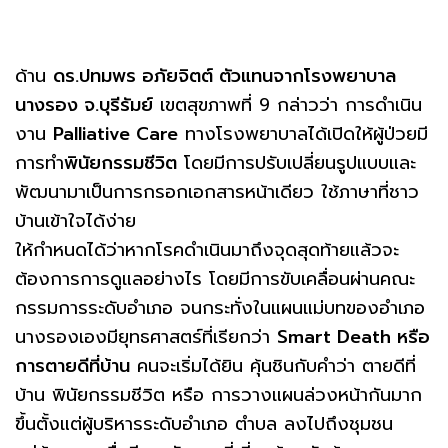
ด้าน
ดร.ปทมพร อภัยจิตต์ ตัวแทนจากโรงพยาบาล
นางรอง จ.บุรีรัมย์
เขตสุขภาพที่ 9 กล่าวว่า การดำเนิน
งาน
Palliative Care
ทางโรงพยาบาลได้เปิดให้ผู้ป่วยมี
การทำ
พินัยกรรมชีวิต
โดยมีการปรับเปลี่ยนรูปแบบและ
พัฒนามาเป็นการกรอกเอกสารหน้าเดียว ใช้ภาษาที่ชาว
บ้านเข้าใจได้ง่าย
ให้กำหนดได้ว่าหากโรคดำเนินมาถึงจุดสุดท้ายแล้วจะ
ต้องการการดูแลอย่างไร โดยมีการขับเคลื่อนผ่านคณะ
กรรมการระดับอำเภอ จนกระทั่งในแผนแม่บทของอำเภอ
นางรองเองมียุทธศาสตร์ที่เรียกว่า
Smart Death หรือ
การตายดีที่บ้าน
คนจะเริ่มได้ยิน คุ้นชินกับคำว่า ตายดีที่
บ้าน พินัยกรรมชีวิต หรือ การวางแผนล่วงหน้ากันมาก
ขึ้นตั้งแต่ผู้บริหารระดับอำเภอ ตำบล ลงไปถึงชุมชน