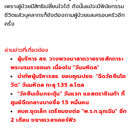
เพราะผู้ป่วยมีสิทธิเปลี่ยนใจได้ ดังนั้นแม้จะมีพินัยกรรม
ชีวิตแล้วบุคลากรก็ยังต้องถามผู้ป่วยและครอบครัวอีก
ครั้ง
อ่านข่าวที่เกี่ยวข้อง
ผู้บริหาร สธ. วางพวงมาลาถวายราชสักการะ
พระบรมราชชนก เนื่องใน "วันมหิดล"
นำทัพผู้บริหารสธ. ขอบคุณปชช. "ฉีดวัคซีนโค
วิด" วันมหิดล ทะลุ 1.35 ล.โดส
"วัคซีนเข็มกระตุ้น" วันแรก แอสตราซิเนก้า ที่
ศูนย์ฉีดกลางบางซื่อ 1.5 หมื่นคน
ศบค.ชุดเล็ก เตรียมชงต่อ "พ.ร.ก.ฉุกเฉิน" อีก
2 เดือน ขยายเวลาเคอร์ฟิว