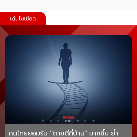
เด่นโซเชียล
คนไทยยอมรับ "ตายดีที่บ้าน" มากขึ้น ย้ำ