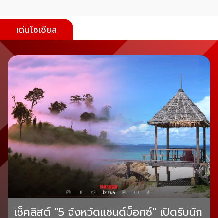
เด่นโซเชียล
เช็คลิสต์ "5 จังหวัดแซนด์บ็อกซ์" เปิดรับนัก