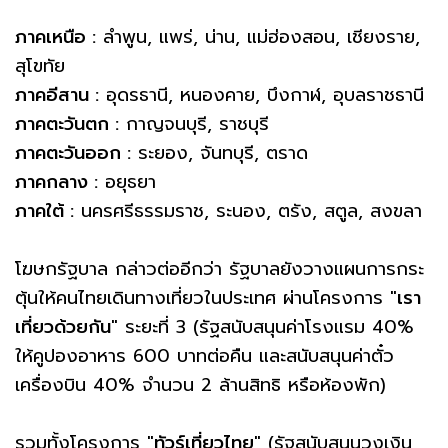
ภาคเหนือ :
ลำพูน, แพร่, น่าน, แม่ฮ่องสอน, เชียงราย,
สุโขทัย
ภาคอีสาน :
อุดรธานี, หนองคาย, บึงกาฬ, อุบลราชธานี
ภาคตะวันตก :
กาญจนบุรี, ราชบุรี
ภาคตะวันออก :
ระยอง, จันทบุรี, ตราด
ภาคกลาง :
อยุธยา
ภาคใต้ :
นครศรีธรรมราช, ระนอง, ตรัง, สตูล, สงขลา
โฆษกรัฐบาล กล่าวต่ออีกว่า รัฐบาลยังวางแผนการกระ
ตุ้นให้คนไทยเดินทางเที่ยวในประเทศ ผ่านโครงการ "
เรา
เที่ยวด้วยกัน
" ระยะที่ 3 (รัฐสนับสนุนค่าโรงแรม 40%
ให้คูปองอาหาร 600 บาทต่อคืน และสนับสนุนค่าตั๋ว
เครื่องบิน 40% จำนวน 2 ล้านสิทธิ หรือห้องพัก)
รวมทั้งโครงการ "
ทัวร์เที่ยวไทย
" (รัฐสนับสนุนวงเงิน