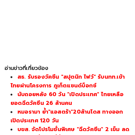
อ่านข่าวที่เกี่ยวข้อง
สธ. รับรองวัคซีน "สปุตนิก ไฟว์" รับนทท.เข้า
ไทยผ่านโครงการ ภูเก็ตแซนด์บ็อกซ์
นับถอยหลัง 60 วัน "เปิดประเทศ" ไทยเหลือ
ยอดฉีดวัคซีน 26 ล้านคน
หมอรามา ย้ำ"แอสตร้า"20ล้านโดส ทางออก
เปิดประเทศ 120 วัน
บขส. จัดโปรโมชั่นพิเศษ "ฉีดวัคซีน" 2 เข็ม ลด