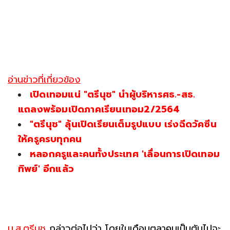
อ่านข่าวที่เกี่ยวข้อง
เปิดเทอมแน่ "ตรีนุช" นำผู้บริหารศธ.-สธ.
แถลงพร้อมเปิดภาคเรียนเทอม2/2564
"ตรีนุช" ลุ้นเปิดเรียนเต็มรูปแบบ เร่งฉีดวัคซีน
ให้ครูครบทุกคน
หลอกครูและคนทั้งประเทศ 'เลื่อนการเปิดเทอม
ทิพย์' อีกแล้ว
น.ส.ตรีนุช
กล่าวต่อไปว่า โดยในเดือนตุลาคมเป็นตันไปจะ