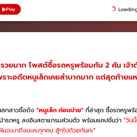
Loading.
Play
 รวยมาก โพสต์ซื้อรถหรูพร้อมกัน 2 คัน เจ้าตั
้ เพราะอดีตหนูเล็กเคยลำบากมาก แต่สุดท้ายแ
ตลกสาวชื่อดัง
"หนูเล็ก ก่อนบ่าย"
ที่ล่าสุด ซื้อรถหรูพ
น้ารถหรู ลงอินสตาแกรมส่วนตัว พร้อมแคปชั่นว่า
"วันน
่ฝันจะมาถึงนะคะทุกคน สู้ๆไปด้วยกันค่ะ"