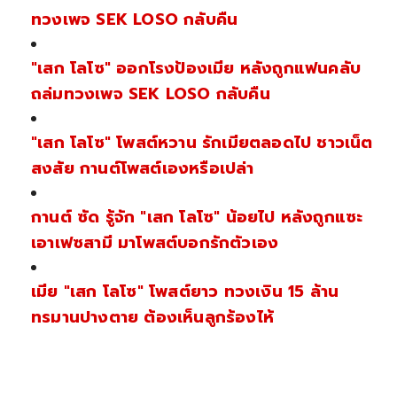
ทวงเพจ SEK LOSO กลับคืน
"เสก โลโซ" ออกโรงป้องเมีย หลังถูกแฟนคลับ
ถล่มทวงเพจ SEK LOSO กลับคืน
"เสก โลโซ" โพสต์หวาน รักเมียตลอดไป ชาวเน็ต
สงสัย กานต์โพสต์เองหรือเปล่า
กานต์ ซัด รู้จัก "เสก โลโซ" น้อยไป หลังถูกแซะ
เอาเฟซสามี มาโพสต์บอกรักตัวเอง
เมีย "เสก โลโซ" โพสต์ยาว ทวงเงิน 15 ล้าน
ทรมานปางตาย ต้องเห็นลูกร้องไห้