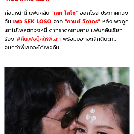
ก่อนหน้านี้ แฟนคลับ
"เสก โลโซ"
ออกโรง ประกาศทวง
คืน
เพจ SEK LOSO
จาก
"กานต์ วิภากร"
หลังเพจถูก
เอาไปโพสต์ทวงหนี้ ด่ากราดหยาบคาย แฟนคลับเรียก
ร้อง
#คืนเฟซบุ๊คให้พี่เสก
พร้อมบอกจะเลิกติดตาม
จนกว่าพี่เสกจะได้เพจคืน