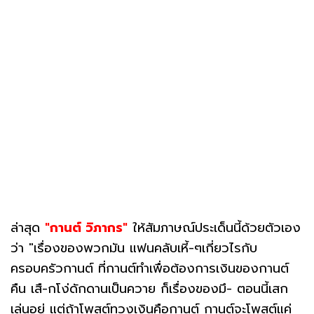
ล่าสุด
"กานต์ วิภากร"
ให้สัมภาษณ์ประเด็นนี้ด้วยตัวเอง
ว่า "เรื่องของพวกมัน แฟนคลับเหี้-ๆเกี่ยวไรกับ
ครอบครัวกานต์ ที่กานต์ทำเพื่อต้องการเงินของกานต์
คืน เสื-กโง่ดักดานเป็นควาย ก็เรื่องของมึ- ตอนนี้เสก
เล่นอยู่ แต่ถ้าโพสต์ทวงเงินคือกานต์ กานต์จะโพสต์แค่