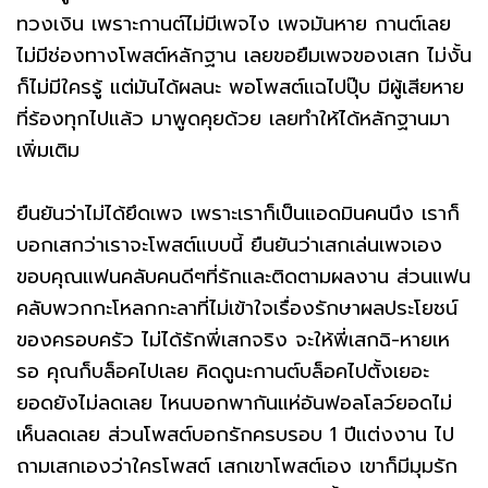
ทวงเงิน เพราะกานต์ไม่มีเพจไง เพจมันหาย กานต์เลย
ไม่มีช่องทางโพสต์หลักฐาน เลยขอยืมเพจของเสก ไม่งั้น
ก็ไม่มีใครรู้ แต่มันได้ผลนะ พอโพสต์แฉไปปุ๊บ มีผู้เสียหาย
ที่ร้องทุกไปแล้ว มาพูดคุยด้วย เลยทำให้ได้หลักฐานมา
เพิ่มเติม
ยืนยันว่าไม่ได้ยึดเพจ เพราะเราก็เป็นแอดมินคนนึง เราก็
บอกเสกว่าเราจะโพสต์แบบนี้ ยืนยันว่าเสกเล่นเพจเอง
ขอบคุณแฟนคลับคนดีๆที่รักและติดตามผลงาน ส่วนแฟน
คลับพวกกะโหลกกะลาที่ไม่เข้าใจเรื่องรักษาผลประโยชน์
ของครอบครัว ไม่ได้รักพี่เสกจริง จะให้พี่เสกฉิ-หายเห
รอ คุณก็บล็อคไปเลย คิดดูนะกานต์บล็อคไปตั้งเยอะ
ยอดยังไม่ลดเลย ไหนบอกพากันแห่อันฟอลโลว์ยอดไม่
เห็นลดเลย ส่วนโพสต์บอกรักครบรอบ 1 ปีแต่งงาน ไป
ถามเสกเองว่าใครโพสต์ เสกเขาโพสต์เอง เขาก็มีมุมรัก