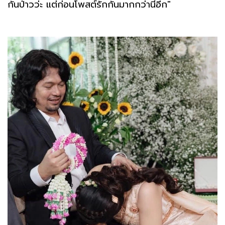
กันป่าวว่ะ แต่ก่อนโพสต์รักกันมากกว่านี้อีก"