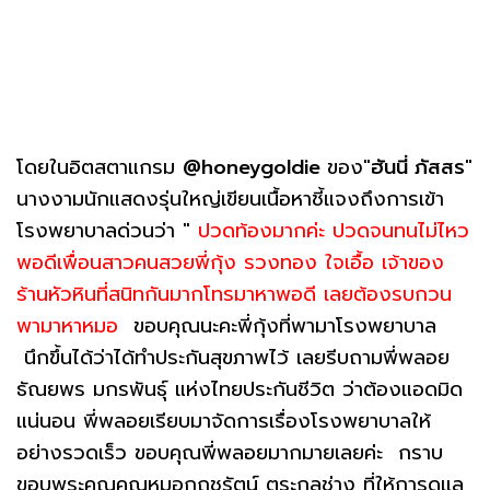
โดยในอิตสตาแกรม
@honeygoldie
ของ"
ฮันนี่ ภัสสร
"
นางงามนักแสดงรุ่นใหญ่เขียนเนื้อหาชี้แจงถึงการเข้า
โรงพยาบาลด่วนว่า "
ปวดท้องมากค่ะ ปวดจนทนไม่ไหว
พอดีเพื่อนสาวคนสวยพี่กุ้ง รวงทอง ใจเอื้อ เจ้าของ
ร้านหัวหินที่สนิทกันมากโทรมาหาพอดี เลยต้องรบกวน
พามาหาหมอ
ขอบคุณนะคะพี่กุ้งที่พามาโรงพยาบาล
นึกขึ้นได้ว่าได้ทำประกันสุขภาพไว้ เลยรีบถามพี่พลอย
ธัณยพร มกรพันธุ์ แห่งไทยประกันชีวิต ว่าต้องแอดมิด
แน่นอน พี่พลอยเรียบมาจัดการเรื่องโรงพยาบาลให้
อย่างรวดเร็ว ขอบคุณพี่พลอยมากมายเลยค่ะ กราบ
ขอบพระคุณคุณหมอกฤชรัตน์ ตระกูลช่าง ที่ให้การดูแล