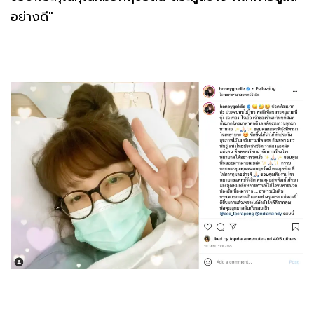
อย่างดี"