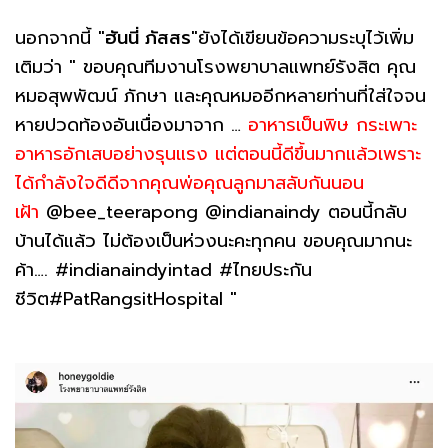
นอกจากนี้ "
ฮันนี่ ภัสสร
"ยังได้เขียนข้อความระบุไว้เพิ่ม
เติมว่า " ขอบคุณทีมงานโรงพยาบาลแพทย์รังสิต คุณ
หมอสุพพัฒน์ ภักษา และคุณหมออีกหลายท่านที่ใส่ใจจน
หายปวดท้องอันเนื่องมาจาก …
อาหารเป็นพิษ กระเพาะ
อาหารอักเสบอย่างรุนแรง แต่ตอนนี้ดีขึ้นมากแล้วเพราะ
ได้กำลังใจดีดีจากคุณพ่อคุณลูกมาสลับกันนอน
เฝ้า
@bee_teerapong @indianaindy ตอนนี้กลับ
บ้านได้แล้ว ไม่ต้องเป็นห่วงนะคะทุกคน ขอบคุณมากนะ
ค้า…. #indianaindyintad #ไทยประกัน
ชีวิต#PatRangsitHospital "