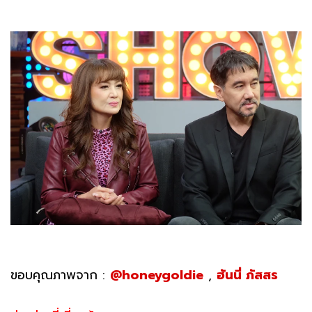
ขอบคุณภาพจาก :
@honeygoldie
,
ฮันนี่ ภัสสร