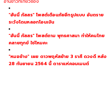
อ่านข่าวที่เกี่ยวข้อง
"ฮันนี่ ภัสสร" โพสต์เตือนภัยอีกรูปแบบ อันตราย
ระวังโดนหลอกโอนเงิน
"ฮันนี่ ภัสสร" โพสต์ถาม พุทธศาสนา ทำให้คนไทย
คลายทุกข์ ใช่ไหมคะ
"หมอช้าง" เผย ดาวพฤหัสย้าย 3 ราศี ดวงดี หลัง
28 กันยายน 2564 นี้ ดาราแห่คอมเมนต์