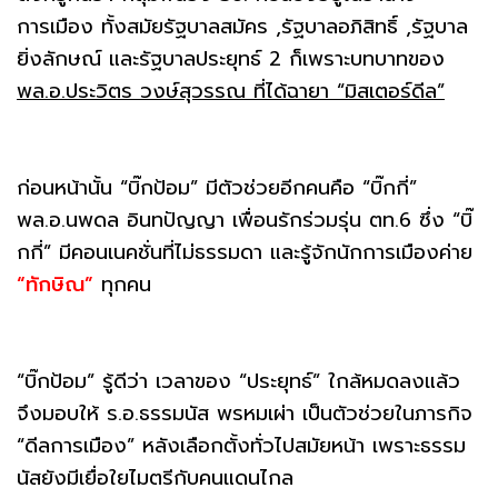
การเมือง ทั้งสมัยรัฐบาลสมัคร ,รัฐบาลอภิสิทธิ์ ,รัฐบาล
ยิ่งลักษณ์ และรัฐบาลประยุทธ์ 2 ก็เพราะบทบาทของ
พล.อ.ประวิตร วงษ์สุวรรณ ที่ได้ฉายา “มิสเตอร์ดีล”
ก่อนหน้านั้น “บิ๊กป้อม” มีตัวช่วยอีกคนคือ “บิ๊กกี่”
พล.อ.นพดล อินทปัญญา เพื่อนรักร่วมรุ่น ตท.6 ซึ่ง “บิ๊
กกี่” มีคอนเนคชั่นที่ไม่ธรรมดา และรู้จักนักการเมืองค่าย
“ทักษิณ”
ทุกคน
“บิ๊กป้อม” รู้ดีว่า เวลาของ “ประยุทธ์” ใกล้หมดลงแล้ว
จึงมอบให้ ร.อ.ธรรมนัส พรหมเผ่า เป็นตัวช่วยในภารกิจ
“ดีลการเมือง” หลังเลือกตั้งทั่วไปสมัยหน้า เพราะธรรม
นัสยังมีเยื่อใยไมตรีกับคนแดนไกล