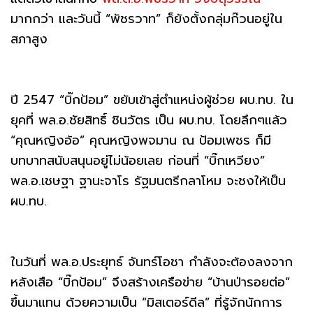
มากกว่า และวันนี้ “พัชรวาท” ก็ยังตั้งกลุ่มก๊วนอยู่ใน
สภาสูง
ปี 2547 “บิ๊กป้อม” ขยับเข้าสู่ตำแหน่งผู้ช่วย ผบ.ทบ. ใน
ยุคที่ พล.อ.ชัยสิทธิ์ ชินวัตร เป็น ผบ.ทบ. โดยลึกๆแล้ว
“คุณหญิงอ้อ” คุณหญิงพจมาน ณ ป้อมเพชร ก็มี
บทบาทสนับสนุนอยู่ไม่น้อยเลย ก่อนที่ “บิ๊กเหวียง”
พล.อ.เชษฐา ฐานะจาโร รัฐมนตรีกลาโหม จะชงให้เป็น
ผบ.ทบ.
ในวันที่ พล.อ.ประยุทธ์ จันทร์โอชา กำลังจะต้องลงจาก
หลังเสือ “บิ๊กป้อม” จึงสร้างเครือข่าย “บ้านป่ารอยต่อ”
ขึ้นมาแทน ด้วยความเป็น “มิสเตอร์ดีล” ที่รู้จักนักการ