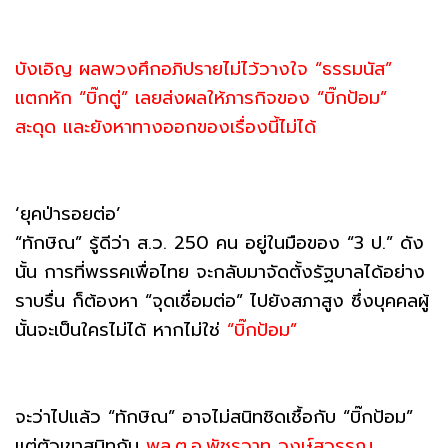
บังเอิญ ผลพวงศึกอภิปรายไม่ไว้วางใจ “ธรรมนัส”
แตกหัก “บิ๊กตู่” เลยส่งผลให้ภารกิจของ “บิ๊กป้อม”
สะดุด และยังหาทางออกของเรื่องนี้ไม่ได้
‘ยุคป่ารอยต่อ’
“ทักษิณ” รู้ดีว่า ส.ว. 250 คน อยู่ในมือของ “3 ป.” ดัง
นั้น การที่พรรคเพื่อไทย จะกลับมาจัดตั้งรัฐบาลได้อย่าง
ราบรื่น ก็ต้องหา “จุดเชื่อมต่อ” ไปยังสภาสูง ซึ่งบุคคลผู้
นั้นจะเป็นใครไม่ได้ หากไม่ใช่
“บิ๊กป้อม”
จะว่าไปแล้ว “ทักษิณ” อาจไม่สนิทชิดเชื้อกับ “บิ๊กป้อม”
แต่ตัวเขาสนิทกับ
พล.ต.อ.พัชรวาท วงษ์สุวรรณ