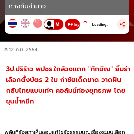
ทวงคืนอำนาจ
Play
Loading...
12 ก.ย. 2564
3ป.ปริร้าว พปชร.ใกล้วงแตก "ทักษิณ" ยิ้มร่า
เลือกตั้งบัตร 2 ใบ กำชัยเด็ดขาด วาดฝัน
กลับไทยแบบเท่ๆ คอลัมน์ท่องยุทธภพ โดย
ขุนน้ำหมึก
พลันที่รัฐสภาเห็นชอบแก้ไขรัฐธรรมนูญเรื่องระบบเลือก