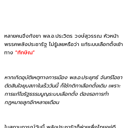
หลายคนจึงกังขา พล.อ.ประวิตร วงษ์สุวรรณ หัวหน้า
พรรคพลังประชารัฐ ไม่รู้เลยหรือว่า แก้ระบบเลือกตั้งเข้า
ทาง
“ทักษิณ”
หากเกิดอุบัติเหตุทางการเมือง พล.อ.ประยุทธ์ จันทร์โอชา
ตัดสินใจยุบสภาในเร็ววันนี้ ก็ใช้กติกาเลือกตั้งเดิม เพราะ
การแก้ไขรัฐธรรมนูญระบบเลือกตั้ง ต้องรอการทำ
กฎหมายลูกอีกหลายเดือน
ในสถานการณ์วันนี้ พลังประชารัฐก็พ่ายเพื่อไทยอยู่ดี