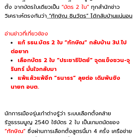
ตั้ง จากบัตรใบเดียวเป็น
“บัตร 2 ใบ”
ทุกสำนักข่าว
วิเคราะห์ตรงกันว่า
“ทักษิณ ชินวัตร” ได้กลับบ้านแน่นอน
อ่านข่าวที่เกี่ยวข้อง
แก้ รธน.บัตร 2 ใบ “ทักษิณ” กลับบ้าน 3ป.ไป
ต่อยาก
เลือกบัตร 2 ใบ “ประชาธิปัตย์” จุดแข็งชวน-จุ
รินทร์ มั่นใจกลับมา
แพ้แล้วแพ้อีก “ธนาธร” ลุยต่อ เดิมพันชิง
นายก อบต.
นักการเมืองรุ่นเก๋าต่างรู้ว่า ระบบเลือกตั้งคล้าย
รัฐธรรมนูญ 2540 ใช้บัตร 2 ใบ เป็นเกมถนัดของ
“ทักษิณ”
ซึ่งผ่านการเลือกตั้งสูตรนี้มา 4 ครั้ง เครือข่าย