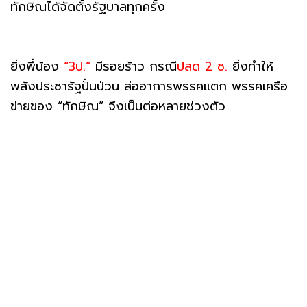
ทักษิณได้จัดตั้งรัฐบาลทุกครั้ง
ยิ่งพี่น้อง
“3ป.”
มีรอยร้าว กรณี
ปลด 2 ช.
ยิ่งทำให้
พลังประชารัฐปั่นป่วน ส่ออาการพรรคแตก พรรคเครือ
ข่ายของ “ทักษิณ” จึงเป็นต่อหลายช่วงตัว